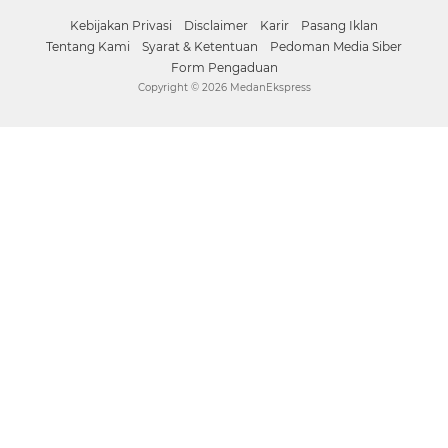
Facebook
Instagram
Pinterest
Twitter
YouTube
Kebijakan Privasi
Disclaimer
Karir
Pasang Iklan
Tentang Kami
Syarat & Ketentuan
Pedoman Media Siber
Form Pengaduan
Copyright ©
2026 MedanEkspress