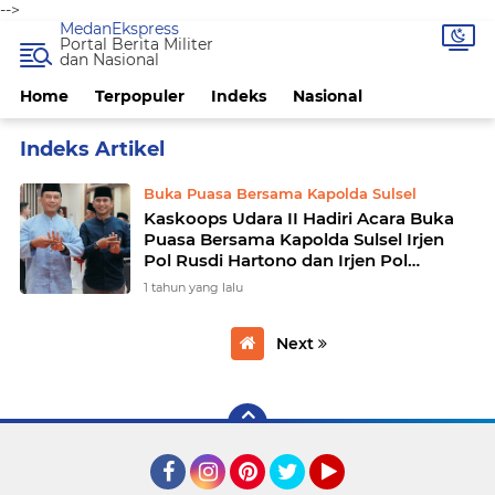
-->
MedanEkspress
Portal Berita Militer
dan Nasional
Home
Terpopuler
Indeks
Nasional
Home
Currently Browsing: Buka Puasa Bersama Kapolda Sulsel
Buka Puasa Bersama Kapolda Sulsel
Kaskoops Udara II Hadiri Acara Buka
Puasa Bersama Kapolda Sulsel Irjen
Pol Rusdi Hartono dan Irjen Pol
Yudhiawan
1 tahun yang lalu
Next