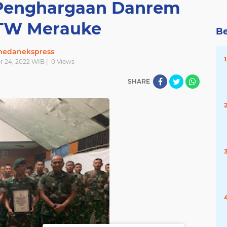
Penghargaan Danrem
TW Merauke
Be
edanekspress
r 24, 2022 WIB |
0
Views
SHARE