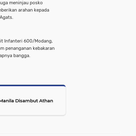
 juga meninjau posko
mberikan arahan kepada
 Agats.
it Infanteri 600/Modang,
alam penanganan kebakaran
capnya bangga.
 Manila Disambut Athan