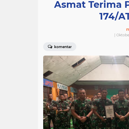
Asmat Terima 
174/A
m
| Oktobe
komentar