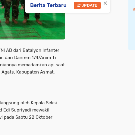
×
Berita Terbaru
UPDATE
I AD dari Batalyon Infanteri
 dari Danrem 174/Anim Ti
raniannya memadamkan api saat
g Agats, Kabupaten Asmat,
langsung oleh Kepala Seksi
d Edi Supriyadi mewakili
vi pada Sabtu 22 Oktober