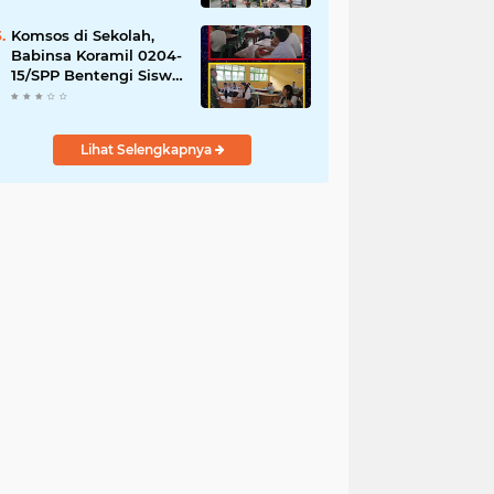
Pantai Cermin
Komsos di Sekolah,
Babinsa Koramil 0204-
15/SPP Bentengi Siswa
SMPN 1 Sipispis dari
Bahaya Narkotika
Lihat Selengkapnya