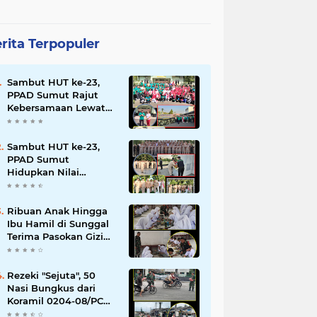
rita Terpopuler
Sambut HUT ke-23,
PPAD Sumut Rajut
Kebersamaan Lewat
Senam Sehat dan
Jalan Santai di Mako
Bekangdam I/BB
Sambut HUT ke-23,
PPAD Sumut
Hidupkan Nilai
Pahlawan di TMP
Bukit Barisan
Ribuan Anak Hingga
Ibu Hamil di Sunggal
Terima Pasokan Gizi
Gratis dari TNI dan
YPPSDP
Rezeki "Sejuta", 50
Nasi Bungkus dari
Koramil 0204-08/PC
Habis Diserbu Warga