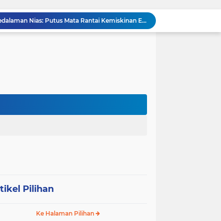
Operasi Senyap TNI di Pedalaman Nias: Putus Mata Rantai Kemiskinan Ekstrem
Komsos di Sekolah, Babinsa Koramil 0204-15/SPP Bentengi Siswa SMPN 1 Sipispis dari Bahaya Narkotika
Sambut HUT ke-23, PPAD Sumut Hidupkan Nilai Pahlawan di TMP Bukit Barisan
Perkuat Sinergi TNI-Polri, Dandim 0204/DS Tinjau Langsung Aksi Edukatif Taruna Akpol di Sekolah Rakyat Tebing Tinggi
Ribuan Anak Hingga Ibu Hamil di Sunggal Terima Pasokan Gizi Gratis dari TNI dan YPPSDP
Danramil 0204-24/TTSB Kawal Kegiatan Edukatif Taruna Akpol di SRMA 3 Tebing Tinggi
Bangun Jembatan Gantung 35 Meter, TNI AD Runtuhkan Tembok Isolasi ke Desa Hou Nias
Rumah Baru Hasil Program Bakti TNI Bawa Harapan Baru bagi Sakharina Zalukhu
Asah Jiwa Teritorial, 5 Taruna Akmil Terjun Langsung ke Sekolah Rakyat di Sergai
Respons Cepat Jembatan Rusak, Babinsa Koramil 0204-10/SR Ajak Warga Sei Rampah Gotong Royong
tikel Pilihan
Ke Halaman Pilihan