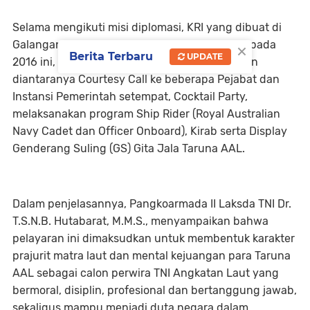
Selama mengikuti misi diplomasi, KRI yang dibuat di
×
Galangan Kapal Freire Shipyard Vigo Spanyol pada
Berita Terbaru
UPDATE
2016 ini, telah melaksanakan berbagai kegiatan
diantaranya Courtesy Call ke beberapa Pejabat dan
Instansi Pemerintah setempat, Cocktail Party,
melaksanakan program Ship Rider (Royal Australian
Navy Cadet dan Officer Onboard), Kirab serta Display
Genderang Suling (GS) Gita Jala Taruna AAL.
Dalam penjelasannya, Pangkoarmada II Laksda TNI Dr.
T.S.N.B. Hutabarat, M.M.S., menyampaikan bahwa
pelayaran ini dimaksudkan untuk membentuk karakter
prajurit matra laut dan mental kejuangan para Taruna
AAL sebagai calon perwira TNI Angkatan Laut yang
bermoral, disiplin, profesional dan bertanggung jawab,
sekaligus mampu menjadi duta negara dalam