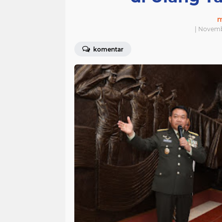
m
| Novemb
komentar