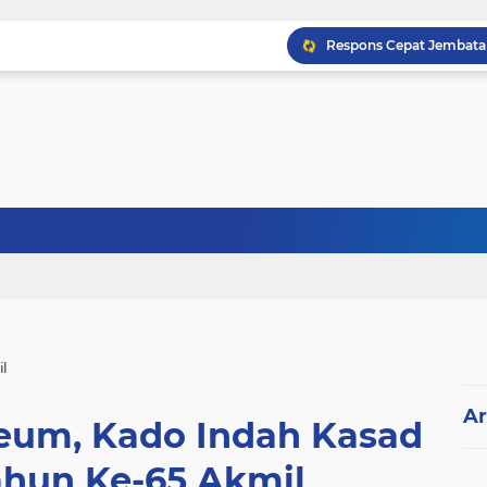
l
Ar
eum, Kado Indah Kasad
ahun Ke-65 Akmil