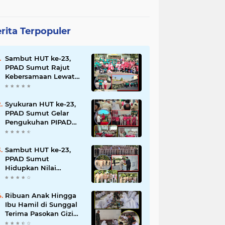
rita Terpopuler
Sambut HUT ke-23,
PPAD Sumut Rajut
Kebersamaan Lewat
Senam Sehat dan
Jalan Santai di Mako
Bekangdam I/BB
Syukuran HUT ke-23,
PPAD Sumut Gelar
Pengukuhan PIPAD
Hingga Tradisi
Kekeluargaan
Sambut HUT ke-23,
PPAD Sumut
Hidupkan Nilai
Pahlawan di TMP
Bukit Barisan
Ribuan Anak Hingga
Ibu Hamil di Sunggal
Terima Pasokan Gizi
Gratis dari TNI dan