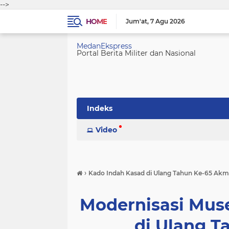
-->
HOME
Jum'at
7 Agu 2026
MedanEkspress
Portal Berita Militer dan Nasional
Indeks
Video
›
Kado Indah Kasad di Ulang Tahun Ke-65 Akmi
Modernisasi Mus
di Ulang T