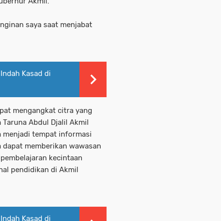
ubernur Akmil.
einginan saya saat menjabat
Indah Kasad di
apat mengangkat citra yang
Taruna Abdul Djalil Akmil
 menjadi tempat informasi
ga dapat memberikan wawasan
pembelajaran kecintaan
al pendidikan di Akmil
Indah Kasad di