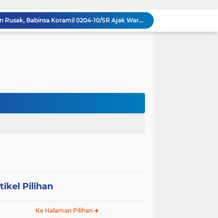
Respons Cepat Jembatan Rusak, Babinsa Koramil 0204-10/SR Ajak Warga Sei Rampah Gotong Royong
Operasi Senyap TNI di Pedalaman Nias: Putus Mata Rantai Kemiskinan Ekstrem
Komsos di Sekolah, Babinsa Koramil 0204-15/SPP Bentengi Siswa SMPN 1 Sipispis dari Bahaya Narkotika
Sambut HUT ke-23, PPAD Sumut Hidupkan Nilai Pahlawan di TMP Bukit Barisan
Perkuat Sinergi TNI-Polri, Dandim 0204/DS Tinjau Langsung Aksi Edukatif Taruna Akpol di Sekolah Rakyat Tebing Tinggi
Ribuan Anak Hingga Ibu Hamil di Sunggal Terima Pasokan Gizi Gratis dari TNI dan YPPSDP
Danramil 0204-24/TTSB Kawal Kegiatan Edukatif Taruna Akpol di SRMA 3 Tebing Tinggi
Bangun Jembatan Gantung 35 Meter, TNI AD Runtuhkan Tembok Isolasi ke Desa Hou Nias
Rumah Baru Hasil Program Bakti TNI Bawa Harapan Baru bagi Sakharina Zalukhu
Syukuran HUT ke-23, PPAD Sumut Gelar Pengukuhan PIPAD Hingga Tradisi Kekeluargaan
tikel Pilihan
Ke Halaman Pilihan