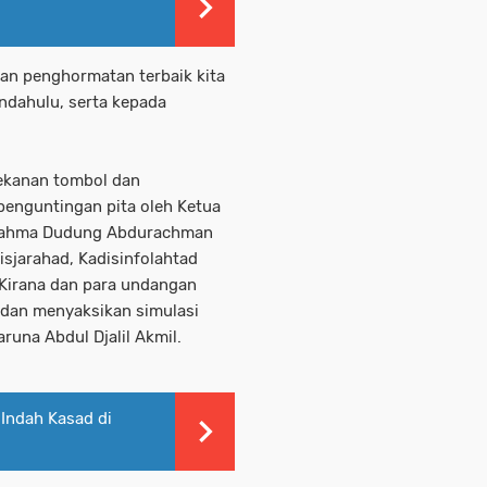
an penghormatan terbaik kita
ndahulu, serta kepada
ekanan tombol dan
penguntingan pita oleh Ketua
 Rahma Dudung Abdurachman
isjarahad, Kadisinfolahtad
 Kirana dan para undangan
s dan menyaksikan simulasi
una Abdul Djalil Akmil.
Indah Kasad di