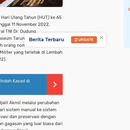
 Hari Ulang Tahun (HUT) ke 65
anggal 11 November 2022,
ral TNI Dr. Dudung
×
eum Taruna Abdul Djalil
Berita Terbaru
UPDATE
h orang nomor satu di TNI AD
Militer yang terletak di Lembah
22).
Indah Kasad di
alil Akmil melalui perubahan
ri sistem manual ke sistem
vasi dan preservasi dengan
dan gagasan yang luar biasa dari