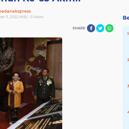
edanekspress
er 11, 2022 WIB |
0
Views
Be
SHARE