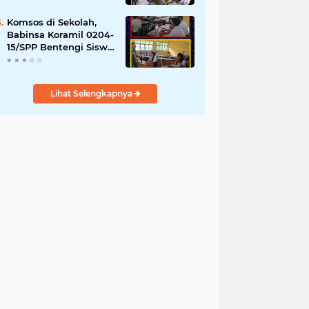
YPPSDP
Komsos di Sekolah,
Babinsa Koramil 0204-
15/SPP Bentengi Siswa
SMPN 1 Sipispis dari
Bahaya Narkotika
Lihat Selengkapnya