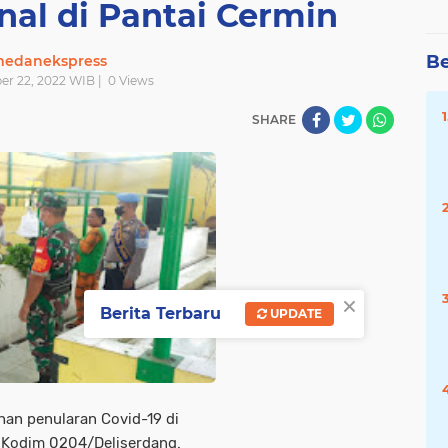
nal di Pantai Cermin
Be
edanekspress
er 22, 2022 WIB |
0
Views
SHARE
×
Berita Terbaru
UPDATE
han penularan Covid-19 di
n Kodim 0204/Deliserdang.