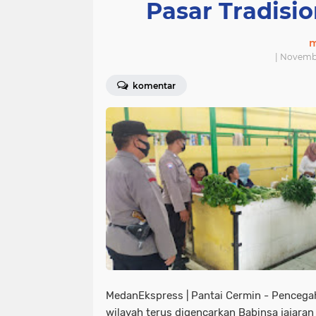
Pasar Tradisio
m
| Novemb
komentar
MedanEkspress | Pantai Cermin - Pencega
wilayah terus digencarkan Babinsa jajara