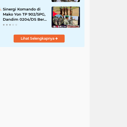
YPPSDP
Sinergi Komando di
Mako Yon TP 902/SPG,
Dandim 0204/DS Beri
Penghormatan Khusus
ke Menhan RI
Lihat Selengkapnya