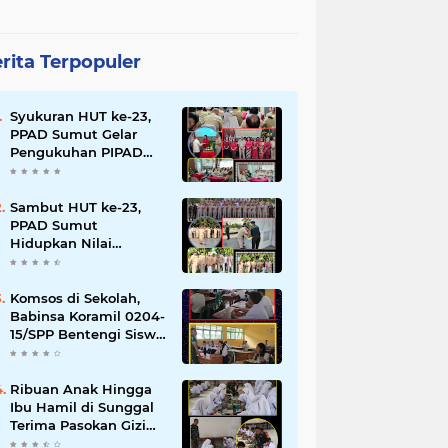
rita Terpopuler
Syukuran HUT ke-23,
PPAD Sumut Gelar
Pengukuhan PIPAD
Hingga Tradisi
Kekeluargaan
Sambut HUT ke-23,
PPAD Sumut
Hidupkan Nilai
Pahlawan di TMP
Bukit Barisan
Komsos di Sekolah,
Babinsa Koramil 0204-
15/SPP Bentengi Siswa
SMPN 1 Sipispis dari
Bahaya Narkotika
Ribuan Anak Hingga
Ibu Hamil di Sunggal
Terima Pasokan Gizi
Gratis dari TNI dan