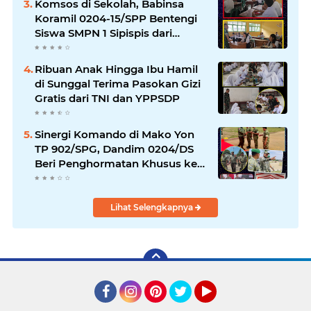
Komsos di Sekolah, Babinsa
Koramil 0204-15/SPP Bentengi
Siswa SMPN 1 Sipispis dari
Bahaya Narkotika
Ribuan Anak Hingga Ibu Hamil
di Sunggal Terima Pasokan Gizi
Gratis dari TNI dan YPPSDP
Sinergi Komando di Mako Yon
TP 902/SPG, Dandim 0204/DS
Beri Penghormatan Khusus ke
Menhan RI
Lihat Selengkapnya
Facebook
Instagram
Pinterest
Twitter
YouTube