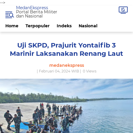
-->
MedanEkspress
Portal Berita Militer
dan Nasional
Home
Terpopuler
Indeks
Nasional
Uji SKPD, Prajurit Yontaifib 3
Marinir Laksanakan Renang Laut
medanekspress
| Februari 04, 2024 WIB |
0
Views