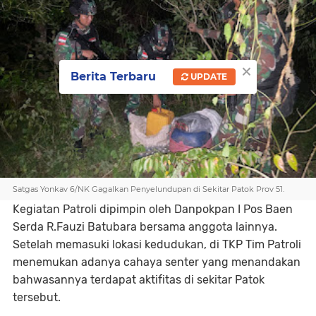
×
Berita Terbaru
UPDATE
Satgas Yonkav 6/NK Gagalkan Penyelundupan di Sekitar Patok Prov 51.
Kegiatan Patroli dipimpin oleh Danpokpan I Pos Baen
Serda R.Fauzi Batubara bersama anggota lainnya.
Setelah memasuki lokasi kedudukan, di TKP Tim Patroli
menemukan adanya cahaya senter yang menandakan
bahwasannya terdapat aktifitas di sekitar Patok
tersebut.