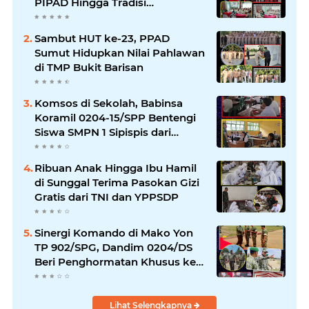
PIPAD Hingga Tradisi
Kekeluargaan
Sambut HUT ke-23, PPAD
Sumut Hidupkan Nilai Pahlawan
di TMP Bukit Barisan
Komsos di Sekolah, Babinsa
Koramil 0204-15/SPP Bentengi
Siswa SMPN 1 Sipispis dari
Bahaya Narkotika
Ribuan Anak Hingga Ibu Hamil
di Sunggal Terima Pasokan Gizi
Gratis dari TNI dan YPPSDP
Sinergi Komando di Mako Yon
TP 902/SPG, Dandim 0204/DS
Beri Penghormatan Khusus ke
Menhan RI
Lihat Selengkapnya