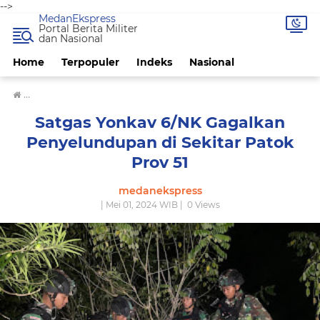
-->
MedanEkspress
Portal Berita Militer
dan Nasional
Home
Terpopuler
Indeks
Nasional
›
Satgas Yonkav 6/NK Gagalkan Penyelundupan di Sekitar Patok Pro
Satgas Yonkav 6/NK Gagalkan
Penyelundupan di Sekitar Patok
Prov 51
medanekspress
| Mei 01, 2024 WIB |
0
Views