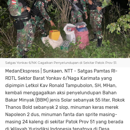
Satgas Yonkav 6/NK Gagalkan Penyelundupan di Sekitar Patok Prov 51.
MedanEkspress | Sunkaen, NTT - Satgas Pamtas RI-
RDTL Sektor Barat Yonkav 6/Naga Karimata yang
dipimpin Letkol Kav Ronald Tampubolon, SH, MHan,
kembali menggagalkan aksi penyelundupan Bahan
Bakar Minyak (BBM) jenis Solar sebanyak 55 liter, Rokok
Thanos Bold sebanyak 2 slop, minuman keras merek
Napoleon 2 dus, minuman fanta dan sprite masing-
masing 24 kaleng di sekitar Patok Prov 51 yang berada
di Wilayah Yurisdiksi Indonesia tepatnya di Desa