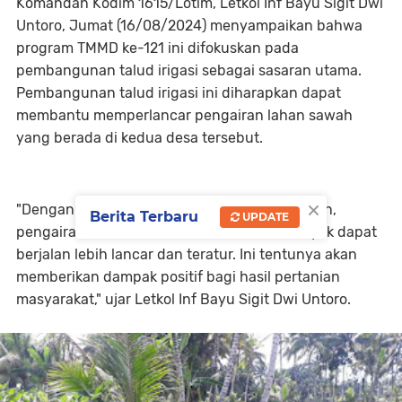
Komandan Kodim 1615/Lotim, Letkol Inf Bayu Sigit Dwi
Untoro, Jumat (16/08/2024) menyampaikan bahwa
program TMMD ke-121 ini difokuskan pada
pembangunan talud irigasi sebagai sasaran utama.
Pembangunan talud irigasi ini diharapkan dapat
membantu memperlancar pengairan lahan sawah
yang berada di kedua desa tersebut.
×
"Dengan adanya talud irigasi yang kita bangun,
Berita Terbaru
UPDATE
pengairan sawah di Desa Kesik dan Desa Loyok dapat
berjalan lebih lancar dan teratur. Ini tentunya akan
memberikan dampak positif bagi hasil pertanian
masyarakat," ujar Letkol Inf Bayu Sigit Dwi Untoro.