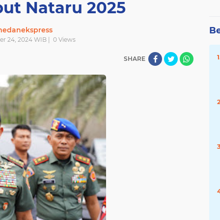
t Nataru 2025
Be
edanekspress
er 24, 2024 WIB |
0
Views
SHARE