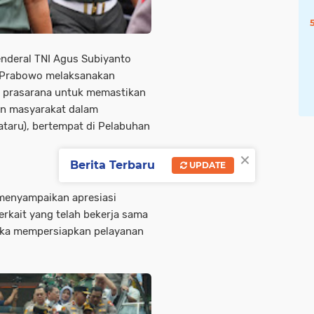
enderal TNI Agus Subiyanto
it Prabowo melaksanakan
n prasarana untuk memastikan
an masyarakat dalam
ataru), bertempat di Pelabuhan
×
Berita Terbaru
UPDATE
menyampaikan apresiasi
erkait yang telah bekerja sama
gka mempersiapkan pelayanan