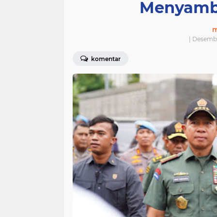
Menyambu
m
| Desemb
komentar