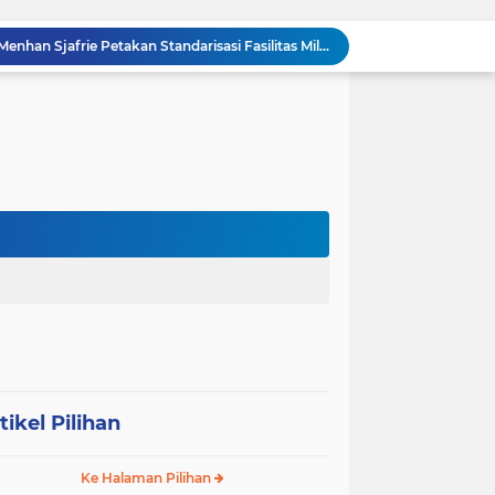
Kasdam I/BB Dampingi Menhan Sjafrie Petakan Standarisasi Fasilitas Militer Yonif TP 902/SPG
Penuh Tawa dan Haru, Keluarga Besar Kodim 0204/DS Antar Tugas Letkol Agung Pujiantoro Lewat Senam dan Lomba Persit
Sinergi Komando di Mako Yon TP 902/SPG, Dandim 0204/DS Beri Penghormatan Khusus ke Menhan RI
Memecah Isolasi Pedalaman: Jejak Peluh Prajurit Kodam I/BB Pertaruhkan Akses Ekonomi Gunungsitoli
Syukuran HUT ke-23, PPAD Sumut Gelar Pengukuhan PIPAD Hingga Tradisi Kekeluargaan
Respons Cepat Jembatan Rusak, Babinsa Koramil 0204-10/SR Ajak Warga Sei Rampah Gotong Royong
Operasi Senyap TNI di Pedalaman Nias: Putus Mata Rantai Kemiskinan Ekstrem
Komsos di Sekolah, Babinsa Koramil 0204-15/SPP Bentengi Siswa SMPN 1 Sipispis dari Bahaya Narkotika
Sambut HUT ke-23, PPAD Sumut Hidupkan Nilai Pahlawan di TMP Bukit Barisan
Operasi Senyap Koramil 0204-06/LP Kepung Lubuk Pakam Hingga Subuh
tikel Pilihan
Ke Halaman Pilihan