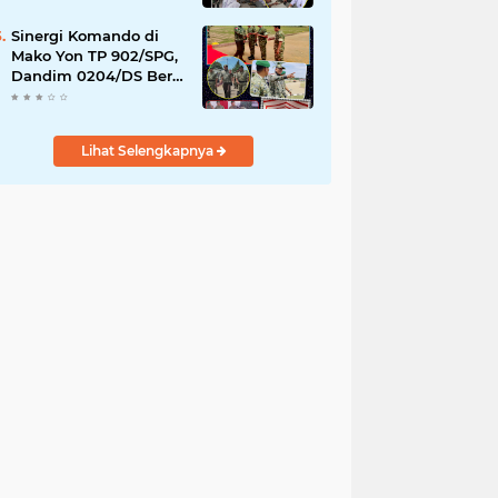
YPPSDP
Sinergi Komando di
Mako Yon TP 902/SPG,
Dandim 0204/DS Beri
Penghormatan Khusus
ke Menhan RI
Lihat Selengkapnya