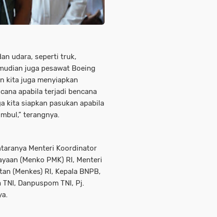
an udara, seperti truk,
emudian juga pesawat Boeing
an kita juga menyiapkan
ana apabila terjadi bencana
ga kita siapkan pasukan apabila
mbul,” terangnya.
ntaranya Menteri Koordinator
aan (Menko PMK) RI, Menteri
an (Menkes) RI, Kepala BNPB,
 TNI, Danpuspom TNI, Pj.
ya.