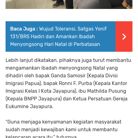
Baca Juga :
Wujud Toleransi, Satgas Yonif
131/BRS Hadiri dan Amankan Ibadah
Menyongsong Hari Natal di Perbatasan
Lebih lanjut dikatakan, pihaknya juga turut membantu
mengamankan ibadah menyongsong Natal yang
dihadiri oleh bapak Ganda Samosir (Kepala Divisi
Imigrasi Papua), bapak Ronni F. Purba (Kepala Kantor
Imigrasi Kelas I Kota Jayapura), ibu Mathilda Pusung
(Kepala BNPP Jayapura) dan Ketua Persatuan Gereja
Eukumine Jayapura.
“Guna menjaga kenyamanan kegiatan masyarakat
sudah menjadi kewajiban kami untuk membantu
kelancaran acara itu,” tuturnya.