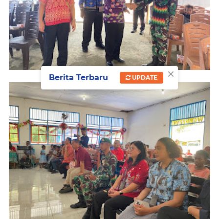
×
Berita Terbaru
UPDATE