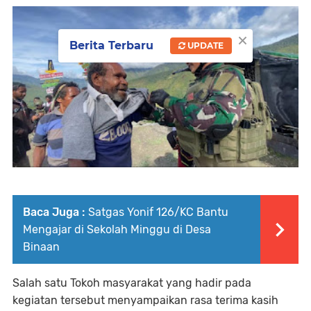
×
Berita Terbaru
UPDATE
Baca Juga :
Satgas Yonif 126/KC Bantu
Mengajar di Sekolah Minggu di Desa
Binaan
Salah satu Tokoh masyarakat yang hadir pada
kegiatan tersebut menyampaikan rasa terima kasih