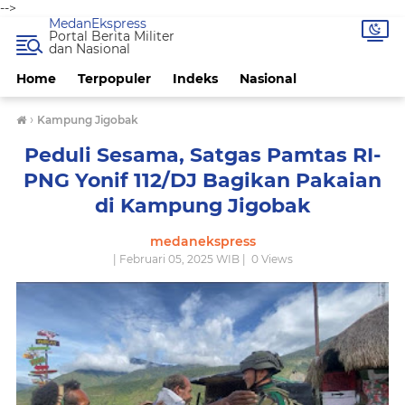
-->
MedanEkspress
Portal Berita Militer
dan Nasional
Home
Terpopuler
Indeks
Nasional
›
Kampung Jigobak
Peduli Sesama, Satgas Pamtas RI-
PNG Yonif 112/DJ Bagikan Pakaian
di Kampung Jigobak
medanekspress
| Februari 05, 2025 WIB |
0
Views