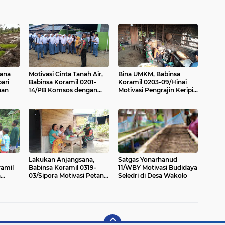
cana
Motivasi Cinta Tanah Air,
Bina UMKM, Babinsa
ari
Babinsa Koramil 0201-
Koramil 0203-09/Hinai
aan
14/PB Komsos dengan
Motivasi Pengrajin Keripik
Siswa SMA
Ubi dan Pisang di Kebun
Lada
Lakukan Anjangsana,
Satgas Yonarhanud
ramil
Babinsa Koramil 0319-
11/WBY Motivasi Budidaya
a
03/Sipora Motivasi Petani
Seledri di Desa Wakolo
Gratis
Agar Lebih Sejahtera