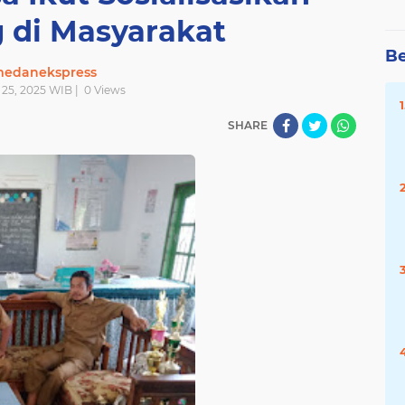
 di Masyarakat
Be
edanekspress
 25, 2025 WIB |
0
Views
SHARE