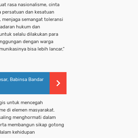
t rasa nasionalisme, cinta
ya persatuan dan kesatuan
a, menjaga semangat toleransi
sadaran hukum dan
tuk selalu dilakukan para
rsinggungan dengan warga
unikasinya bisa lebih lancar,"
esar, Babinsa Bandar
egis untuk mencegah
me di elemen masyarakat.
saling menghormati dalam
erta membangun sikap gotong
 dalam kehidupan