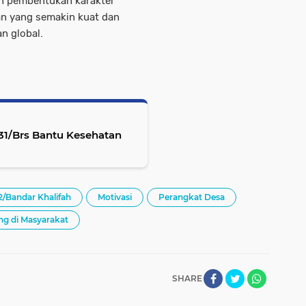
n pembentukan karakter
n yang semakin kuat dan
n global.
131/Brs Bantu Kesehatan
2/Bandar Khalifah
Motivasi
Perangkat Desa
ng di Masyarakat
SHARE