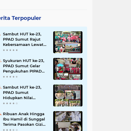
rita Terpopuler
Sambut HUT ke-23,
PPAD Sumut Rajut
Kebersamaan Lewat
Senam Sehat dan
Jalan Santai di Mako
Bekangdam I/BB
Syukuran HUT ke-23,
PPAD Sumut Gelar
Pengukuhan PIPAD
Hingga Tradisi
Kekeluargaan
Sambut HUT ke-23,
PPAD Sumut
Hidupkan Nilai
Pahlawan di TMP
Bukit Barisan
Ribuan Anak Hingga
Ibu Hamil di Sunggal
Terima Pasokan Gizi
Gratis dari TNI dan