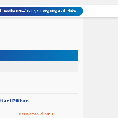
Perkuat Sinergi TNI-Polri, Dandim 0204/DS Tinjau Langsung Aksi Edukatif Taruna Akpol di Sekolah Rakyat Tebing Tinggi
Ribuan Anak Hingga Ibu Hamil di Sunggal Terima Pasokan Gizi Gratis dari TNI dan YPPSDP
Danramil 0204-24/TTSB Kawal Kegiatan Edukatif Taruna Akpol di SRMA 3 Tebing Tinggi
Bangun Jembatan Gantung 35 Meter, TNI AD Runtuhkan Tembok Isolasi ke Desa Hou Nias
Memecah Isolasi Pedalaman: Jejak Peluh Prajurit Kodam I/BB Pertaruhkan Akses Ekonomi Gunungsitoli
Syukuran HUT ke-23, PPAD Sumut Gelar Pengukuhan PIPAD Hingga Tradisi Kekeluargaan
Respons Cepat Jembatan Rusak, Babinsa Koramil 0204-10/SR Ajak Warga Sei Rampah Gotong Royong
Operasi Senyap TNI di Pedalaman Nias: Putus Mata Rantai Kemiskinan Ekstrem
Komsos di Sekolah, Babinsa Koramil 0204-15/SPP Bentengi Siswa SMPN 1 Sipispis dari Bahaya Narkotika
Sambut HUT ke-23, PPAD Sumut Hidupkan Nilai Pahlawan di TMP Bukit Barisan
tikel Pilihan
Ke Halaman Pilihan