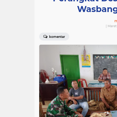
Wasbang
m
| Maret
komentar