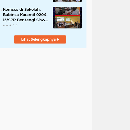
YPPSDP
Komsos di Sekolah,
Babinsa Koramil 0204-
15/SPP Bentengi Siswa
SMPN 1 Sipispis dari
Bahaya Narkotika
Lihat Selengkapnya