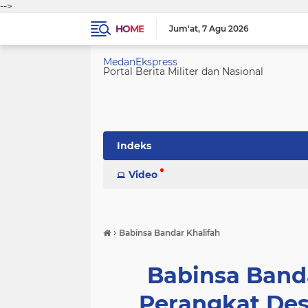
-->
HOME
Jum'at
7 Agu 2026
MedanEkspress
Portal Berita Militer dan Nasional
Indeks
Video
›
Babinsa Bandar Khalifah
Babinsa Banda
Perangkat Desa