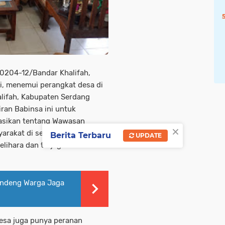
 0204-12/Bandar Khalifah,
i, menemui perangkat desa di
lifah, Kabupaten Serdang
ran Babinsa ini untuk
sasikan tentang Wawasan
×
rakat di sekitarnya, sehingga
Berita Terbaru
UPDATE
lihara dan terjaga.
andeng Warga Jaga
desa juga punya peranan