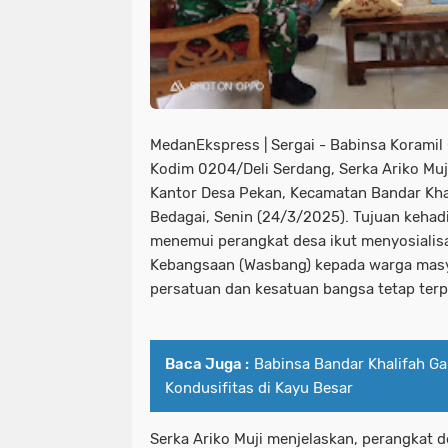
MedanEkspress | Sergai - Babinsa Koramil
Kodim 0204/Deli Serdang, Serka Ariko Muj
Kantor Desa Pekan, Kecamatan Bandar Kha
Bedagai, Senin (24/3/2025). Tujuan kehadi
menemui perangkat desa ikut menyosiali
Kebangsaan (Wasbang) kepada warga masya
persatuan dan kesatuan bangsa tetap terpe
Baca Juga :
Babinsa Bandar Khalifah G
Kondusifitas di Kayu Besar
Serka Ariko Muji menjelaskan, perangkat 