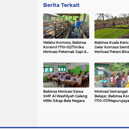
Berita Terkait
Melalui Komsos, Babinsa
Babinsa Kuala Ken
Koramil 1710-02/Timika
Gelar Komsos Semb
Motivasi Peternak Sapi di
Motivasi Petani Bin
Wilayah Binaan
Babinsa Motivasi Siswa
Motivasi Semangat
SMP Al Washliyah Galang
Belajar, Babinsa Ko
Miliki Sikap Bela Negara
1710-07/Mapurujay
Bagikan Buku Tulis 
kepada Anak-Anak