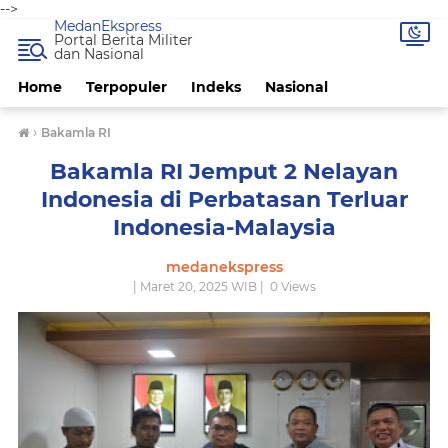
-->
MedanEkspress
Portal Berita Militer
dan Nasional
Home
Terpopuler
Indeks
Nasional
›
Bakamla RI
Bakamla RI Jemput 2 Nelayan
Indonesia di Perbatasan Terluar
Indonesia-Malaysia
medanekspress
| Maret 20, 2025 WIB |
0
Views