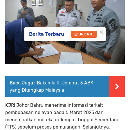
×
Berita Terbaru
UPDATE
Baca Juga :
Bakamla RI Jemput 3 ABK
yang Ditangkap Malaysia
KJRI Johor Bahru menerima informasi terkait
pembebasan nelayan pada 6 Maret 2025 dan
menempatkan mereka di Tempat Tinggal Sementara
(TTS) sebelum proses pemulangan. Selanjutnya,