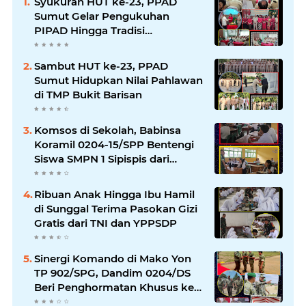
Syukuran HUT ke-23, PPAD
Sumut Gelar Pengukuhan
PIPAD Hingga Tradisi
Kekeluargaan
Sambut HUT ke-23, PPAD
Sumut Hidupkan Nilai Pahlawan
di TMP Bukit Barisan
Komsos di Sekolah, Babinsa
Koramil 0204-15/SPP Bentengi
Siswa SMPN 1 Sipispis dari
Bahaya Narkotika
Ribuan Anak Hingga Ibu Hamil
di Sunggal Terima Pasokan Gizi
Gratis dari TNI dan YPPSDP
Sinergi Komando di Mako Yon
TP 902/SPG, Dandim 0204/DS
Beri Penghormatan Khusus ke
Menhan RI