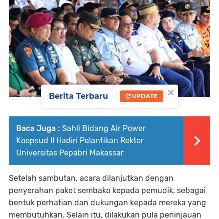
×
Berita Terbaru
UPDATE
Baca Juga :
Sahli Bidang Air Power
Koopsud II Hadiri Pelantikan Rektor
Universitas Pepabri Makassar
Setelah sambutan, acara dilanjutkan dengan
penyerahan paket sembako kepada pemudik, sebagai
bentuk perhatian dan dukungan kepada mereka yang
membutuhkan. Selain itu, dilakukan pula peninjauan