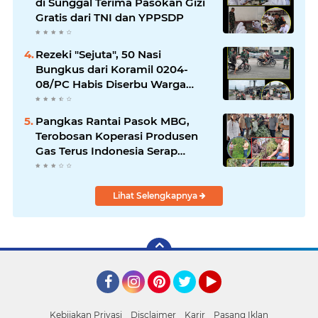
di Sunggal Terima Pasokan Gizi
Gratis dari TNI dan YPPSDP
Rezeki "Sejuta", 50 Nasi
Bungkus dari Koramil 0204-
08/PC Habis Diserbu Warga
Pantai Cermin
Pangkas Rantai Pasok MBG,
Terobosan Koperasi Produsen
Gas Terus Indonesia Serap
Panen Petani
Lihat Selengkapnya
Facebook
Instagram
Pinterest
Twitter
YouTube
Kebijakan Privasi
Disclaimer
Karir
Pasang Iklan