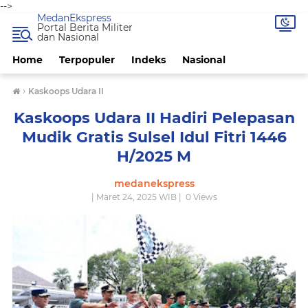
-->
MedanEkspress
Portal Berita Militer
dan Nasional
Home
Terpopuler
Indeks
Nasional
›
Kaskoops Udara II
Kaskoops Udara II Hadiri Pelepasan
Mudik Gratis Sulsel Idul Fitri 1446
H/2025 M
medanekspress
| Maret 24, 2025 WIB |
0
Views