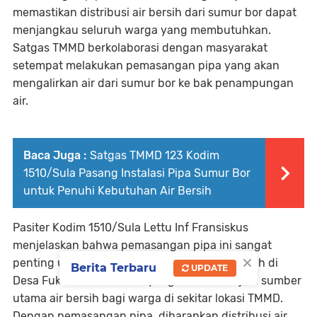
memastikan distribusi air bersih dari sumur bor dapat
menjangkau seluruh warga yang membutuhkan.
Satgas TMMD berkolaborasi dengan masyarakat
setempat melakukan pemasangan pipa yang akan
mengalirkan air dari sumur bor ke bak penampungan
air.
Baca Juga :
Satgas TMMD 123 Kodim
1510/Sula Pasang Instalasi Pipa Sumur Bor
untuk Penuhi Kebutuhan Air Bersih
Pasiter Kodim 1510/Sula Lettu Inf Fransiskus
menjelaskan bahwa pemasangan pipa ini sangat
×
penting untuk menunjang kebutuhan air bersih di
Berita Terbaru
UPDATE
Desa Fukweu. Sumur bor yang ada ini menjadi sumber
utama air bersih bagi warga di sekitar lokasi TMMD.
Dengan pemasangan pipa, diharapkan distribusi air