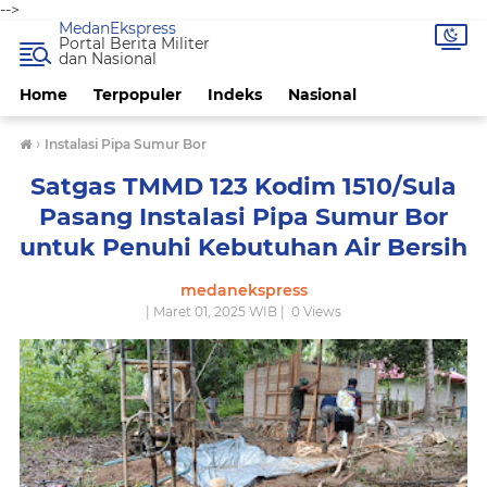
-->
MedanEkspress
Portal Berita Militer
dan Nasional
Home
Terpopuler
Indeks
Nasional
›
Instalasi Pipa Sumur Bor
Satgas TMMD 123 Kodim 1510/Sula
Pasang Instalasi Pipa Sumur Bor
untuk Penuhi Kebutuhan Air Bersih
medanekspress
| Maret 01, 2025 WIB |
0
Views