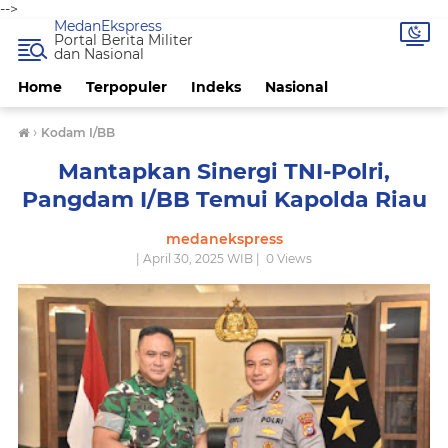
-->
MedanEkspress
Portal Berita Militer
dan Nasional
Home
Terpopuler
Indeks
Nasional
›
Kodam I/BB
Mantapkan Sinergi TNI-Polri,
Pangdam I/BB Temui Kapolda Riau
medanekspress
| April 30, 2025 WIB |
0
Views