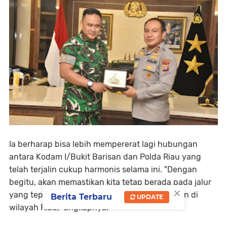
Ia berharap bisa lebih mempererat lagi hubungan
antara Kodam I/Bukit Barisan dan Polda Riau yang
telah terjalin cukup harmonis selama ini. "Dengan
begitu, akan memastikan kita tetap berada pada jalur
×
yang tepat dalam menjaga stabilitas keamanan di
Berita Terbaru
UPDATE
wilayah Riau," ungkapnya.