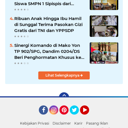
Siswa SMPN 1 Sipispis dari
Bahaya Narkotika
Ribuan Anak Hingga Ibu Hamil
di Sunggal Terima Pasokan Gizi
Gratis dari TNI dan YPPSDP
Sinergi Komando di Mako Yon
TP 902/SPG, Dandim 0204/DS
Beri Penghormatan Khusus ke
Menhan RI
Lihat Selengkapnya
Facebook
Instagram
Pinterest
Twitter
YouTube
Kebijakan Privasi
Disclaimer
Karir
Pasang Iklan