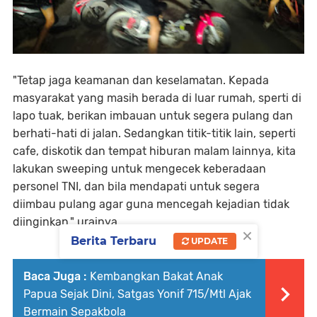
"Tetap jaga keamanan dan keselamatan. Kepada
masyarakat yang masih berada di luar rumah, sperti di
lapo tuak, berikan imbauan untuk segera pulang dan
berhati-hati di jalan. Sedangkan titik-titik lain, seperti
cafe, diskotik dan tempat hiburan malam lainnya, kita
lakukan sweeping untuk mengecek keberadaan
personel TNI, dan bila mendapati untuk segera
diimbau pulang agar guna mencegah kejadian tidak
diinginkan," urainya.
×
Berita Terbaru
UPDATE
Baca Juga :
Kembangkan Bakat Anak
Papua Sejak Dini, Satgas Yonif 715/Mtl Ajak
Bermain Sepakbola