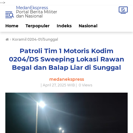
-->
MedanEkspress
Portal Berita Militer
dan Nasional
Home
Terpopuler
Indeks
Nasional
›
Koramil 0204-01/Sunggal
Patroli Tim 1 Motoris Kodim
0204/DS Sweeping Lokasi Rawan
Begal dan Balap Liar di Sunggal
medanekspress
| April 27, 2025 WIB |
0
Views