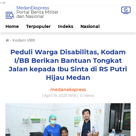
-->
MedanEkspress
Portal Berita Militer
dan Nasional
Home
Terpopuler
Indeks
Nasional
›
Kodam I/BB
Peduli Warga Disabilitas, Kodam
I/BB Berikan Bantuan Tongkat
Jalan kepada Ibu Sinta di RS Putri
Hijau Medan
medanekspress
| April 19, 2025 WIB |
0
Views