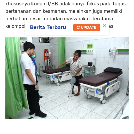
khususnya Kodam I/BB tidak hanya fokus pada tugas
pertahanan dan keamanan, melainkan juga memiliki
perhatian besar terhadap masyarakat, terutama
×
kelompok rentan seperti penyandang disabilitas.
Berita Terbaru
UPDATE