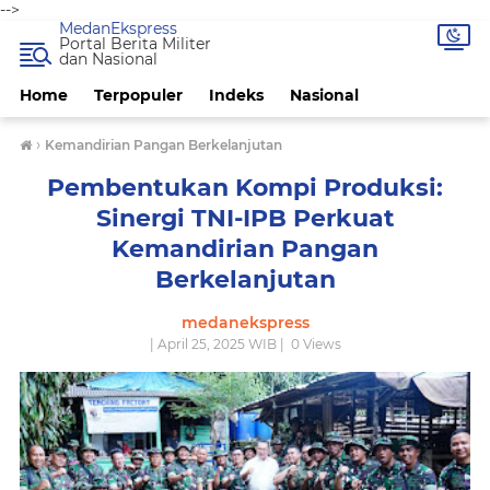
-->
MedanEkspress
Portal Berita Militer
dan Nasional
Home
Terpopuler
Indeks
Nasional
›
Kemandirian Pangan Berkelanjutan
Pembentukan Kompi Produksi:
Sinergi TNI-IPB Perkuat
Kemandirian Pangan
Berkelanjutan
medanekspress
| April 25, 2025 WIB |
0
Views