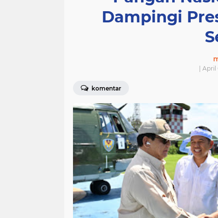
Dampingi Pre
S
m
| Apri
komentar