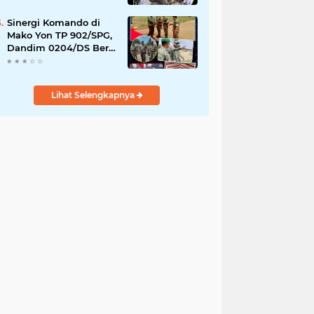
YPPSDP
Sinergi Komando di
Mako Yon TP 902/SPG,
Dandim 0204/DS Beri
Penghormatan Khusus
ke Menhan RI
Lihat Selengkapnya