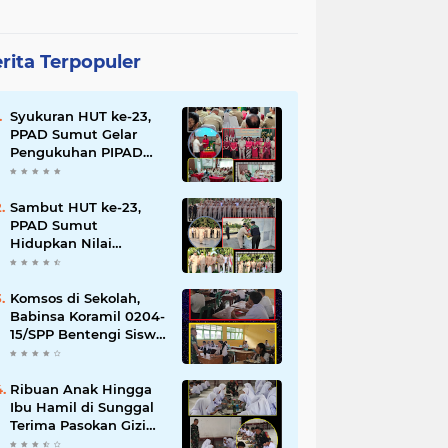
rita Terpopuler
Syukuran HUT ke-23,
PPAD Sumut Gelar
Pengukuhan PIPAD
Hingga Tradisi
Kekeluargaan
Sambut HUT ke-23,
PPAD Sumut
Hidupkan Nilai
Pahlawan di TMP
Bukit Barisan
Komsos di Sekolah,
Babinsa Koramil 0204-
15/SPP Bentengi Siswa
SMPN 1 Sipispis dari
Bahaya Narkotika
Ribuan Anak Hingga
Ibu Hamil di Sunggal
Terima Pasokan Gizi
Gratis dari TNI dan