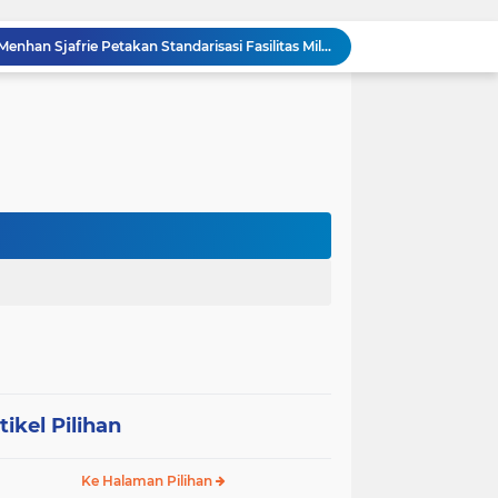
Kasdam I/BB Dampingi Menhan Sjafrie Petakan Standarisasi Fasilitas Militer Yonif TP 902/SPG
Penuh Tawa dan Haru, Keluarga Besar Kodim 0204/DS Antar Tugas Letkol Agung Pujiantoro Lewat Senam dan Lomba Persit
Sinergi Komando di Mako Yon TP 902/SPG, Dandim 0204/DS Beri Penghormatan Khusus ke Menhan RI
Memecah Isolasi Pedalaman: Jejak Peluh Prajurit Kodam I/BB Pertaruhkan Akses Ekonomi Gunungsitoli
Syukuran HUT ke-23, PPAD Sumut Gelar Pengukuhan PIPAD Hingga Tradisi Kekeluargaan
Respons Cepat Jembatan Rusak, Babinsa Koramil 0204-10/SR Ajak Warga Sei Rampah Gotong Royong
Operasi Senyap TNI di Pedalaman Nias: Putus Mata Rantai Kemiskinan Ekstrem
Komsos di Sekolah, Babinsa Koramil 0204-15/SPP Bentengi Siswa SMPN 1 Sipispis dari Bahaya Narkotika
Sambut HUT ke-23, PPAD Sumut Hidupkan Nilai Pahlawan di TMP Bukit Barisan
Operasi Senyap Koramil 0204-06/LP Kepung Lubuk Pakam Hingga Subuh
tikel Pilihan
Ke Halaman Pilihan