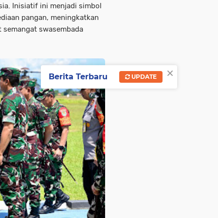
a. Inisiatif ini menjadi simbol
sediaan pangan, meningkatkan
uat semangat swasembada
×
Berita Terbaru
UPDATE