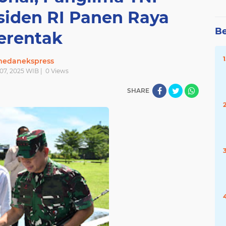
siden RI Panen Raya
Be
erentak
edanekspress
l 07, 2025 WIB |
0
Views
SHARE