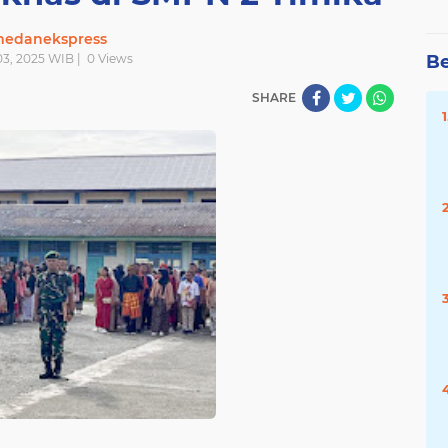
edanekspress
03, 2025 WIB |
0
Views
Be
SHARE