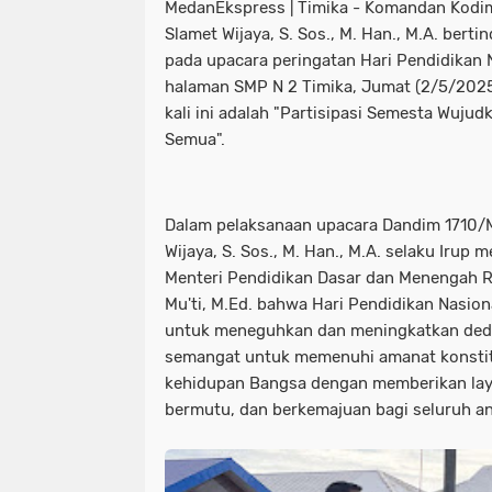
MedanEkspress | Timika - Komandan Kodim 
Slamet Wijaya, S. Sos., M. Han., M.A. bert
pada upacara peringatan Hari Pendidikan N
halaman SMP N 2 Timika, Jumat (2/5/2025
kali ini adalah "Partisipasi Semesta Wuj
Semua".
Dalam pelaksanaan upacara Dandim 1710/Mi
Wijaya, S. Sos., M. Han., M.A. selaku Irup
Menteri Pendidikan Dasar dan Menengah Re
Mu'ti, M.Ed. bahwa Hari Pendidikan Nas
untuk meneguhkan dan meningkatkan dedi
semangat untuk memenuhi amanat konstit
kehidupan Bangsa dengan memberikan laya
bermutu, dan berkemajuan bagi seluruh a