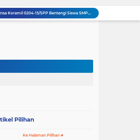
Komsos di Sekolah, Babinsa Koramil 0204-15/SPP Bentengi Siswa SMPN 1 Sipispis dari Bahaya Narkotika
Sambut HUT ke-23, PPAD Sumut Hidupkan Nilai Pahlawan di TMP Bukit Barisan
Perkuat Sinergi TNI-Polri, Dandim 0204/DS Tinjau Langsung Aksi Edukatif Taruna Akpol di Sekolah Rakyat Tebing Tinggi
Ribuan Anak Hingga Ibu Hamil di Sunggal Terima Pasokan Gizi Gratis dari TNI dan YPPSDP
Penuh Tawa dan Haru, Keluarga Besar Kodim 0204/DS Antar Tugas Letkol Agung Pujiantoro Lewat Senam dan Lomba Persit
Sinergi Komando di Mako Yon TP 902/SPG, Dandim 0204/DS Beri Penghormatan Khusus ke Menhan RI
Memecah Isolasi Pedalaman: Jejak Peluh Prajurit Kodam I/BB Pertaruhkan Akses Ekonomi Gunungsitoli
Syukuran HUT ke-23, PPAD Sumut Gelar Pengukuhan PIPAD Hingga Tradisi Kekeluargaan
Respons Cepat Jembatan Rusak, Babinsa Koramil 0204-10/SR Ajak Warga Sei Rampah Gotong Royong
Operasi Senyap TNI di Pedalaman Nias: Putus Mata Rantai Kemiskinan Ekstrem
tikel Pilihan
Ke Halaman Pilihan