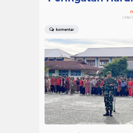
m
| Mei 
komentar