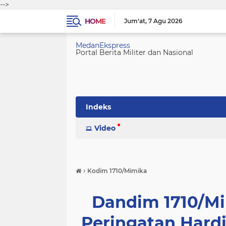
-->
HOME
Jum'at
7 Agu 2026
MedanEkspress
Portal Berita Militer dan Nasional
Indeks
Video
›
Kodim 1710/Mimika
Dandim 1710/M
Peringatan Hard