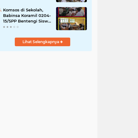
YPPSDP
Komsos di Sekolah,
Babinsa Koramil 0204-
15/SPP Bentengi Siswa
SMPN 1 Sipispis dari
Bahaya Narkotika
Lihat Selengkapnya