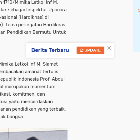
1710/Mimika Letkol Inf M.
indak sebagai Inspektur Upacara
asional (Hardiknas) di
). Tema peringatan Hardiknas
udkan Pendidikan Bermutu Untuk
×
Berita Terbaru
UPDATE
mika Letkol Inf M. Slamet
 membacakan amanat tertulis
publik Indonesia Prof. Abdul
ional merupakan momentum
kasi, komitmen, dan
usi yaitu mencerdaskan
nan pendidikan yang terbaik,
nak bangsa.