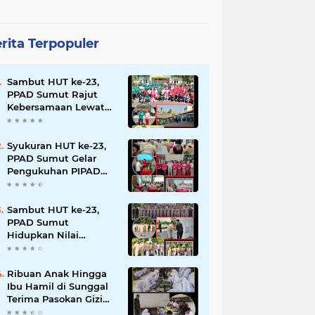
rita Terpopuler
Sambut HUT ke-23,
PPAD Sumut Rajut
Kebersamaan Lewat
Senam Sehat dan
Jalan Santai di Mako
Bekangdam I/BB
Syukuran HUT ke-23,
PPAD Sumut Gelar
Pengukuhan PIPAD
Hingga Tradisi
Kekeluargaan
Sambut HUT ke-23,
PPAD Sumut
Hidupkan Nilai
Pahlawan di TMP
Bukit Barisan
Ribuan Anak Hingga
Ibu Hamil di Sunggal
Terima Pasokan Gizi
Gratis dari TNI dan