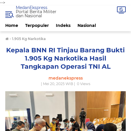
-->
MedanEkspress
Portal Berita Militer
dan Nasional
Home
Terpopuler
Indeks
Nasional
›
1.905 Kg Narkotika
Kepala BNN RI Tinjau Barang Bukti
1.905 Kg Narkotika Hasil
Tangkapan Operasi TNI AL
medanekspress
| Mei 20, 2025 WIB |
0
Views