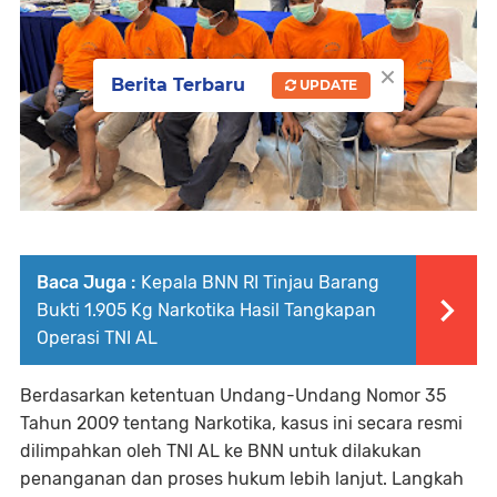
×
Berita Terbaru
UPDATE
Baca Juga :
Kepala BNN RI Tinjau Barang
Bukti 1.905 Kg Narkotika Hasil Tangkapan
Operasi TNI AL
Berdasarkan ketentuan Undang-Undang Nomor 35
Tahun 2009 tentang Narkotika, kasus ini secara resmi
dilimpahkan oleh TNI AL ke BNN untuk dilakukan
penanganan dan proses hukum lebih lanjut. Langkah