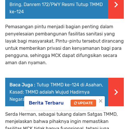
Bring, Danrem 172/PWY Resmi Tutup TMMD
ke-124
Pemasangan pintu menjadi bagian penting dalam
penyelesaian pembangunan fasilitas sanitasi yang
layak bagi masyarakat. Pintu-pintu tersebut dirancang
untuk memberikan privasi dan kenyamanan bagi para
pengguna, sehingga MCK dapat difungsikan secara
aman dan nyaman.
Baca Juga :
Tutup TMMD ke-124 di Asahan,
Kasad: TMMD adalah Wujud Hadirnya
×
Negara di Tengah Rakyat
Berita Terbaru
UPDATE
Serda Herman, sebagai tukang dalam Satgas TMMD,
menjelaskan bahwa pihaknya ingin memastikan
fasilitas MCK tidak hanya fungsional, tetapi juga