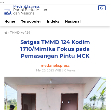
-->
MedanEkspress
Portal Berita Militer
dan Nasional
Home
Terpopuler
Indeks
Nasional
›
TMMD ke-124
Satgas TMMD 124 Kodim
1710/Mimika Fokus pada
Pemasangan Pintu MCK
medanekspress
| Mei 26, 2025 WIB |
0
Views