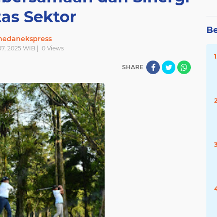
tas Sektor
Be
edanekspress
 07, 2025 WIB |
0
Views
SHARE