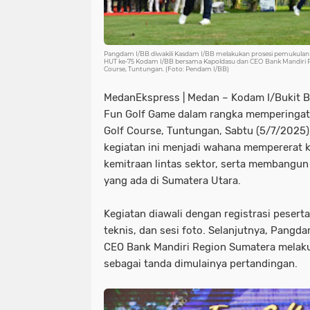
Pangdam I/BB diwakili Kasdam I/BB melakukan prosesi pemukula
HUT ke-75 Kodam I/BB bersama Kapoldasu dan CEO Bank Mandiri R
Course, Tuntungan. (Foto: Pendam I/BB)
MedanEkspress | Medan – Kodam I/Bukit 
Fun Golf Game dalam rangka memperingati
Golf Course, Tuntungan, Sabtu (5/7/2025).
kegiatan ini menjadi wahana mempererat
kemitraan lintas sektor, serta membangun 
yang ada di Sumatera Utara.
Kegiatan diawali dengan registrasi peser
teknis, dan sesi foto. Selanjutnya, Pangd
CEO Bank Mandiri Region Sumatera melaku
sebagai tanda dimulainya pertandingan.