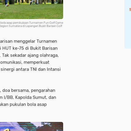
n bola asap pembukaan Turnamen Fun Golf Game
egion Sumatera di Lapangan Bukit Barisan Golf
Barisan menggelar Turnamen
 HUT ke-75 di Bukit Barisan
 Tak sekadar ajang olahraga,
 komunikasi, memperkuat
sinergi antara TNI dan Intansi
ta, doa bersama, pengarahan
am I/BB, Kapolda Sumut, dan
kan pukulan bola asap