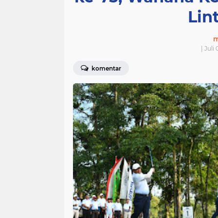
Lin
m
| Juli
komentar