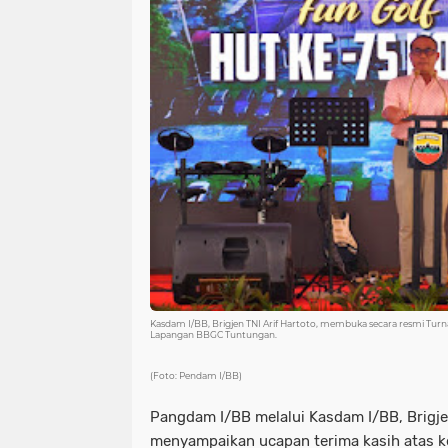
Kasdam I/BB, Brigjen TNI Arif Hartoto, membuka secara resmi Tu
Lapangan BBGC Tuntungan.
(Foto: Pendam I/BB)
Pangdam I/BB melalui Kasdam I/BB, Brigjen 
menyampaikan ucapan terima kasih atas k