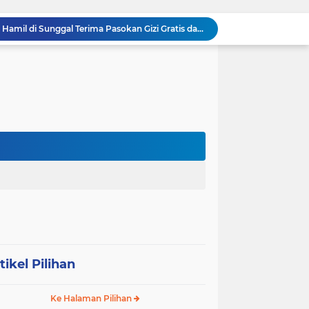
Danramil 0204-24/TTSB Kawal Kegiatan Edukatif Taruna Akpol di SRMA 3 Tebing Tinggi
Bangun Jembatan Gantung 35 Meter, TNI AD Runtuhkan Tembok Isolasi ke Desa Hou Nias
Rumah Baru Hasil Program Bakti TNI Bawa Harapan Baru bagi Sakharina Zalukhu
Syukuran HUT ke-23, PPAD Sumut Gelar Pengukuhan PIPAD Hingga Tradisi Kekeluargaan
Respons Cepat Jembatan Rusak, Babinsa Koramil 0204-10/SR Ajak Warga Sei Rampah Gotong Royong
Operasi Senyap TNI di Pedalaman Nias: Putus Mata Rantai Kemiskinan Ekstrem
Komsos di Sekolah, Babinsa Koramil 0204-15/SPP Bentengi Siswa SMPN 1 Sipispis dari Bahaya Narkotika
Sambut HUT ke-23, PPAD Sumut Hidupkan Nilai Pahlawan di TMP Bukit Barisan
Perkuat Sinergi TNI-Polri, Dandim 0204/DS Tinjau Langsung Aksi Edukatif Taruna Akpol di Sekolah Rakyat Tebing Tinggi
Ribuan Anak Hingga Ibu Hamil di Sunggal Terima Pasokan Gizi Gratis dari TNI dan YPPSDP
tikel Pilihan
Ke Halaman Pilihan