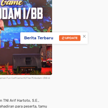
×
Berita Terbaru
UPDATE
rnamen Fun Golf Game HUT ke-75 Kodam I/BB di
TNI Arif Hartoto, S.E.,
ehadiran para peserta, tamu