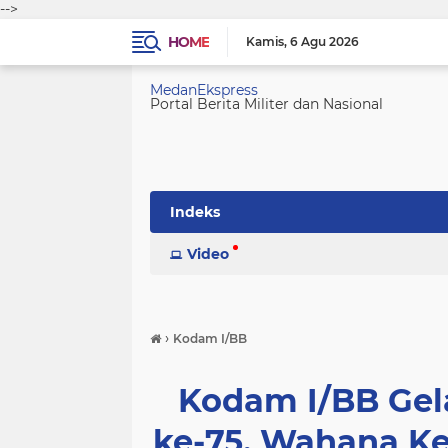
-->
HOME
Kamis
6 Agu 2026
MedanEkspress
Portal Berita Militer dan Nasional
Indeks
Video
›
Kodam I/BB
Kodam I/BB Gel
ke-75, Wahana K