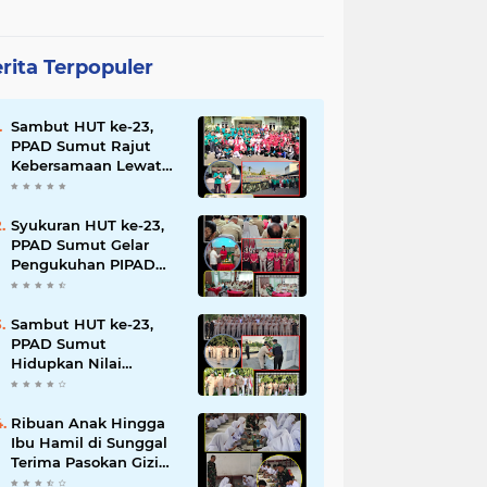
rita Terpopuler
Sambut HUT ke-23,
PPAD Sumut Rajut
Kebersamaan Lewat
Senam Sehat dan
Jalan Santai di Mako
Bekangdam I/BB
Syukuran HUT ke-23,
PPAD Sumut Gelar
Pengukuhan PIPAD
Hingga Tradisi
Kekeluargaan
Sambut HUT ke-23,
PPAD Sumut
Hidupkan Nilai
Pahlawan di TMP
Bukit Barisan
Ribuan Anak Hingga
Ibu Hamil di Sunggal
Terima Pasokan Gizi
Gratis dari TNI dan