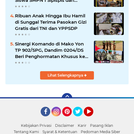
Siswa SMPN 1 Sipispis dari
Bahaya Narkotika
Ribuan Anak Hingga Ibu Hamil
di Sunggal Terima Pasokan Gizi
Gratis dari TNI dan YPPSDP
Sinergi Komando di Mako Yon
TP 902/SPG, Dandim 0204/DS
Beri Penghormatan Khusus ke
Menhan RI
Lihat Selengkapnya
Facebook
Instagram
Pinterest
Twitter
YouTube
Kebijakan Privasi
Disclaimer
Karir
Pasang Iklan
Tentang Kami
Syarat & Ketentuan
Pedoman Media Siber