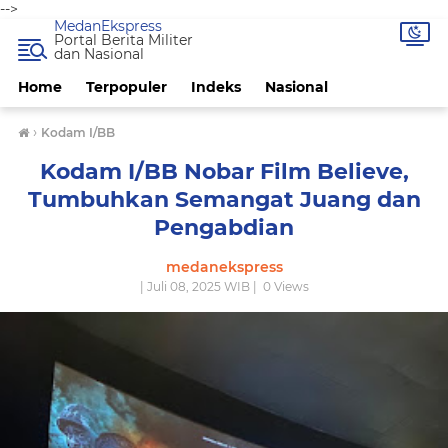
-->
MedanEkspress
Portal Berita Militer
dan Nasional
Home
Terpopuler
Indeks
Nasional
›
Kodam I/BB
Kodam I/BB Nobar Film Believe,
Tumbuhkan Semangat Juang dan
Pengabdian
medanekspress
| Juli 08, 2025 WIB |
0
Views