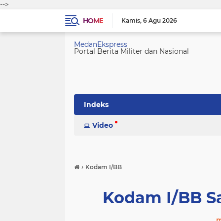
-->
HOME
Kamis
6 Agu 2026
MedanEkspress
Portal Berita Militer dan Nasional
Indeks
Video
›
Kodam I/BB
Kodam I/BB S
m