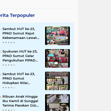
rita Terpopuler
Sambut HUT ke-23,
PPAD Sumut Rajut
Kebersamaan Lewat
Senam Sehat dan
Jalan Santai di Mako
Bekangdam I/BB
Syukuran HUT ke-23,
PPAD Sumut Gelar
Pengukuhan PIPAD
Hingga Tradisi
Kekeluargaan
Sambut HUT ke-23,
PPAD Sumut
Hidupkan Nilai
Pahlawan di TMP
Bukit Barisan
Ribuan Anak Hingga
Ibu Hamil di Sunggal
Terima Pasokan Gizi
Gratis dari TNI dan