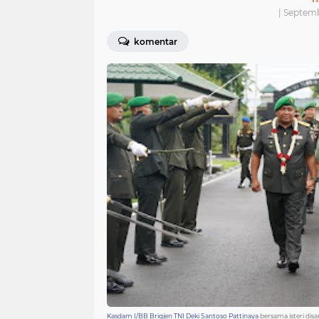
| Septemb
komentar
Kasdam I/BB Brigjen TNI Deki Santoso Pattinaya
bersama isteri di