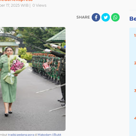
er 17, 2025 WIB |
0
Views
SHARE
Be
sambut
tradisi pedang pora
di
Makodam I/Bukit