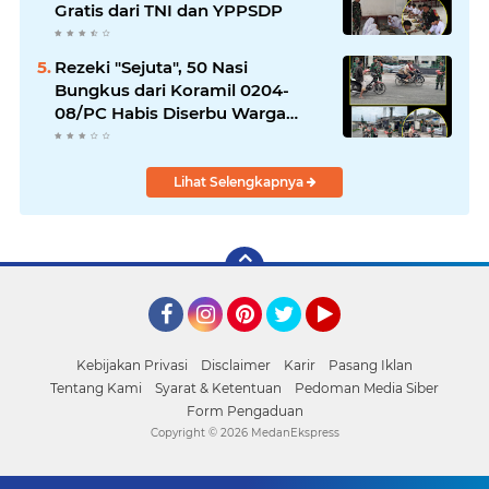
Gratis dari TNI dan YPPSDP
Rezeki "Sejuta", 50 Nasi
Bungkus dari Koramil 0204-
08/PC Habis Diserbu Warga
Pantai Cermin
Lihat Selengkapnya
Facebook
Instagram
Pinterest
Twitter
YouTube
Kebijakan Privasi
Disclaimer
Karir
Pasang Iklan
Tentang Kami
Syarat & Ketentuan
Pedoman Media Siber
Form Pengaduan
Copyright ©
2026 MedanEkspress