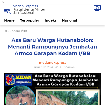
-->
MedanEkspress
Portal Berita Militer
dan Nasional
Home
Terpopuler
Indeks
Nasional
›
Kodam I/BB
Asa Baru Warga Hutanabolon:
Menanti Rampungnya Jembatan
Armco Garapan Kodam I/BB
medanekspress
| Januari 12, 2026 WIB |
0
Views