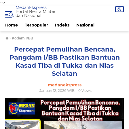
-->
MedanEkspress
Portal Berita Militer
dan Nasional
Home
Terpopuler
Indeks
Nasional
›
Kodam I/BB
Percepat Pemulihan Bencana,
Pangdam I/BB Pastikan Bantuan
Kasad Tiba di Tukka dan Nias
Selatan
medanekspress
| Januari 12, 2026 WIB |
0
Views