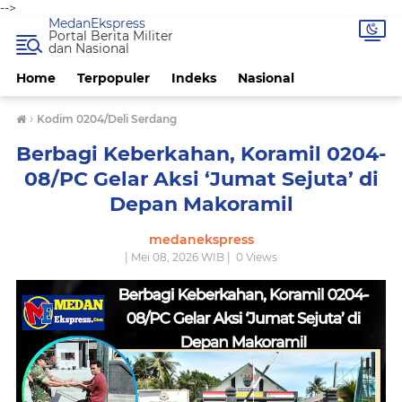
-->
MedanEkspress
Portal Berita Militer
dan Nasional
Home
Terpopuler
Indeks
Nasional
›
Kodim 0204/Deli Serdang
Berbagi Keberkahan, Koramil 0204-
08/PC Gelar Aksi ‘Jumat Sejuta’ di
Depan Makoramil
medanekspress
| Mei 08, 2026 WIB |
0
Views