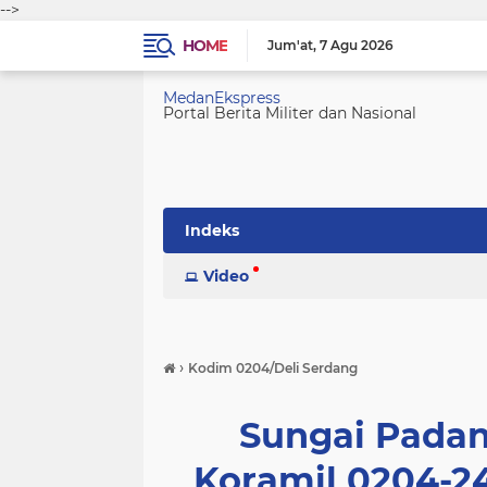
-->
HOME
Jum'at
7 Agu 2026
MedanEkspress
Portal Berita Militer dan Nasional
Indeks
Video
›
Kodim 0204/Deli Serdang
Sungai Padan
Koramil 0204-24