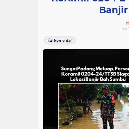
Banji
m
| Mei
komentar