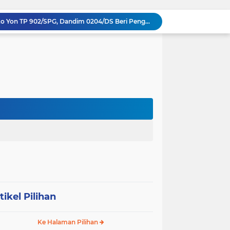
Sinergi Komando di Mako Yon TP 902/SPG, Dandim 0204/DS Beri Penghormatan Khusus ke Menhan RI
Memecah Isolasi Pedalaman: Jejak Peluh Prajurit Kodam I/BB Pertaruhkan Akses Ekonomi Gunungsitoli
Syukuran HUT ke-23, PPAD Sumut Gelar Pengukuhan PIPAD Hingga Tradisi Kekeluargaan
Respons Cepat Jembatan Rusak, Babinsa Koramil 0204-10/SR Ajak Warga Sei Rampah Gotong Royong
Operasi Senyap TNI di Pedalaman Nias: Putus Mata Rantai Kemiskinan Ekstrem
Komsos di Sekolah, Babinsa Koramil 0204-15/SPP Bentengi Siswa SMPN 1 Sipispis dari Bahaya Narkotika
Sambut HUT ke-23, PPAD Sumut Hidupkan Nilai Pahlawan di TMP Bukit Barisan
Perkuat Sinergi TNI-Polri, Dandim 0204/DS Tinjau Langsung Aksi Edukatif Taruna Akpol di Sekolah Rakyat Tebing Tinggi
Ribuan Anak Hingga Ibu Hamil di Sunggal Terima Pasokan Gizi Gratis dari TNI dan YPPSDP
Penuh Tawa dan Haru, Keluarga Besar Kodim 0204/DS Antar Tugas Letkol Agung Pujiantoro Lewat Senam dan Lomba Persit
tikel Pilihan
Ke Halaman Pilihan