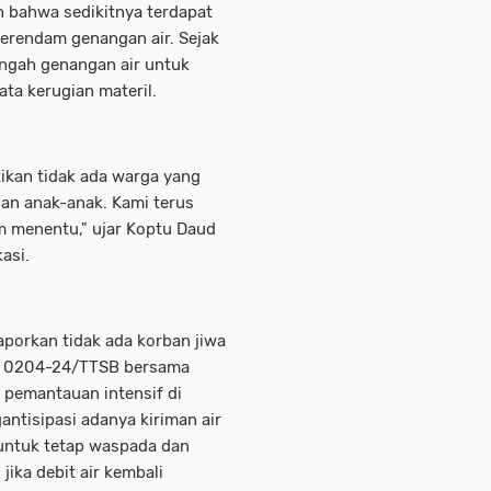
 bahwa sedikitnya terdapat
erendam genangan air. Sejak
engah genangan air untuk
a kerugian materil.
ikan tidak ada warga yang
dan anak-anak. Kami terus
m menentu," ujar Koptu Daud
asi.
aporkan tidak ada korban jiwa
il 0204-24/TTSB bersama
 pemantauan intensif di
ntisipasi adanya kiriman air
 untuk tetap waspada dan
jika debit air kembali