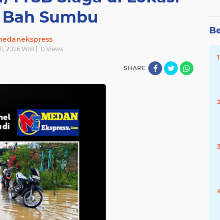
r Bah Sumbu
Be
edanekspress
 11, 2026 WIB |
0
Views
SHARE