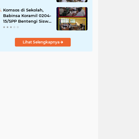
YPPSDP
Komsos di Sekolah,
Babinsa Koramil 0204-
15/SPP Bentengi Siswa
SMPN 1 Sipispis dari
Bahaya Narkotika
Lihat Selengkapnya