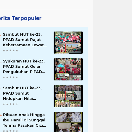
rita Terpopuler
Sambut HUT ke-23,
PPAD Sumut Rajut
Kebersamaan Lewat
Senam Sehat dan
Jalan Santai di Mako
Bekangdam I/BB
Syukuran HUT ke-23,
PPAD Sumut Gelar
Pengukuhan PIPAD
Hingga Tradisi
Kekeluargaan
Sambut HUT ke-23,
PPAD Sumut
Hidupkan Nilai
Pahlawan di TMP
Bukit Barisan
Ribuan Anak Hingga
Ibu Hamil di Sunggal
Terima Pasokan Gizi
Gratis dari TNI dan