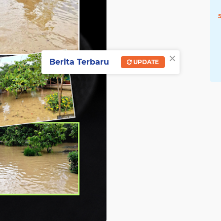
×
Berita Terbaru
UPDATE