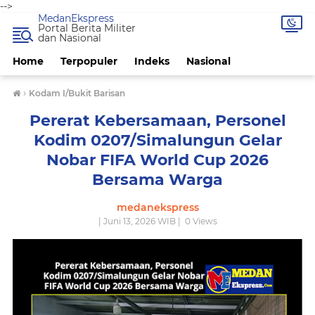
-->
MedanEkspress
Portal Berita Militer
dan Nasional
Home
Terpopuler
Indeks
Nasional
›
Kodam I/Bukit Barisan
Pererat Kebersamaan, Personel
Kodim 0207/Simalungun Gelar
Nobar FIFA World Cup 2026
Bersama Warga
medanekspress
| Juni 13, 2026 WIB |
0
Views