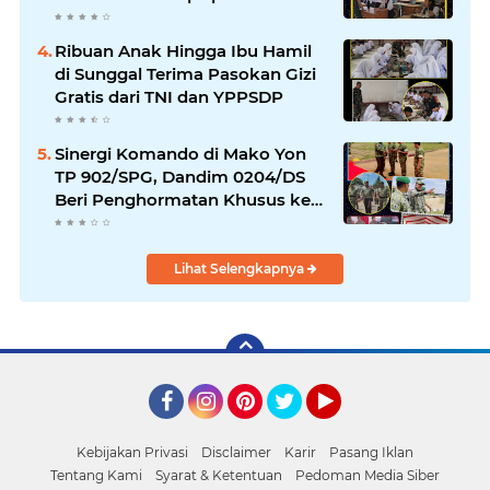
Bahaya Narkotika
Ribuan Anak Hingga Ibu Hamil
di Sunggal Terima Pasokan Gizi
Gratis dari TNI dan YPPSDP
Sinergi Komando di Mako Yon
TP 902/SPG, Dandim 0204/DS
Beri Penghormatan Khusus ke
Menhan RI
Lihat Selengkapnya
Facebook
Instagram
Pinterest
Twitter
YouTube
Kebijakan Privasi
Disclaimer
Karir
Pasang Iklan
Tentang Kami
Syarat & Ketentuan
Pedoman Media Siber