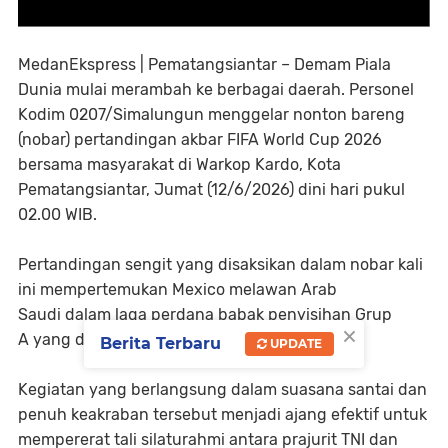
MedanEkspress | Pematangsiantar
– Demam Piala
Dunia mulai merambah ke berbagai daerah. Personel
Kodim 0207/Simalungun menggelar nonton bareng
(nobar) pertandingan akbar FIFA World Cup 2026
bersama masyarakat di Warkop Kardo, Kota
Pematangsiantar, Jumat (12/6/2026) dini hari pukul
02.00 WIB.
Pertandingan sengit yang disaksikan dalam nobar kali
ini mempertemukan Mexico
melawan Arab
Saudi
dalam laga perdana babak penyisihan
Grup
×
A
yang digelar di Stadion Azteca, Mexico City.
Berita Terbaru
UPDATE
Kegiatan yang berlangsung dalam suasana santai dan
penuh keakraban tersebut menjadi ajang efektif untuk
mempererat tali silaturahmi antara prajurit TNI dan