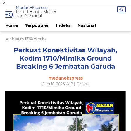
-->
MedanEkspress
Portal Berita Militer
dan Nasional
Home
Terpopuler
Indeks
Nasional
›
Kodim 1710/Mimika
Perkuat Konektivitas Wilayah,
Kodim 1710/Mimika Ground
Breaking 6 Jembatan Garuda
medanekspress
| Juni 10, 2026 WIB |
0
Views