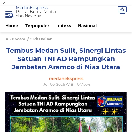
-->
MedanEkspress
Portal Berita Militer
dan Nasional
Home
Terpopuler
Indeks
Nasional
›
Kodam I/Bukit Barisan
Tembus Medan Sulit, Sinergi Lintas
Satuan TNI AD Rampungkan
Jembatan Aramco di Nias Utara
medanekspress
| Juli 06, 2026 WIB |
0
Views