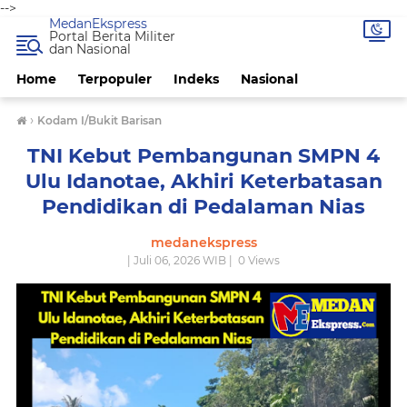
-->
MedanEkspress
Portal Berita Militer
dan Nasional
Home
Terpopuler
Indeks
Nasional
›
Kodam I/Bukit Barisan
TNI Kebut Pembangunan SMPN 4
Ulu Idanotae, Akhiri Keterbatasan
Pendidikan di Pedalaman Nias
medanekspress
| Juli 06, 2026 WIB |
0
Views