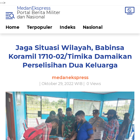
-->
MedanEkspress
Portal Berita Militer
dan Nasional
Home
Terpopuler
Indeks
Nasional
Jaga Situasi Wilayah, Babinsa
Koramil 1710-02/Timika Damaikan
Perselisihan Dua Keluarga
medanekspress
| Oktober 29, 2022 WIB |
0
Views