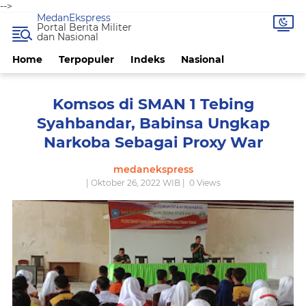
-->
MedanEkspress
Portal Berita Militer
dan Nasional
Home
Terpopuler
Indeks
Nasional
Komsos di SMAN 1 Tebing
Syahbandar, Babinsa Ungkap
Narkoba Sebagai Proxy War
medanekspress
| Oktober 26, 2022 WIB |
0
Views