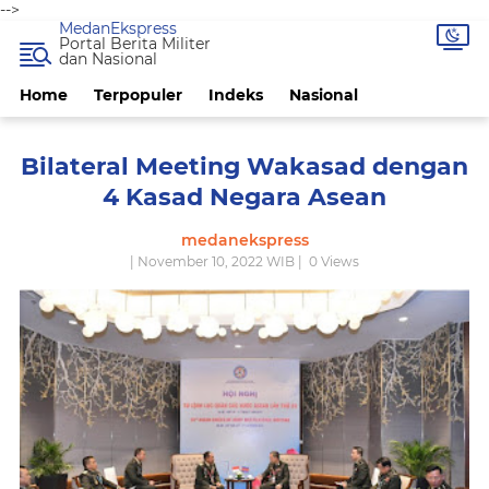
-->
MedanEkspress
Portal Berita Militer
dan Nasional
Home
Terpopuler
Indeks
Nasional
Bilateral Meeting Wakasad dengan
4 Kasad Negara Asean
medanekspress
| November 10, 2022 WIB |
0
Views