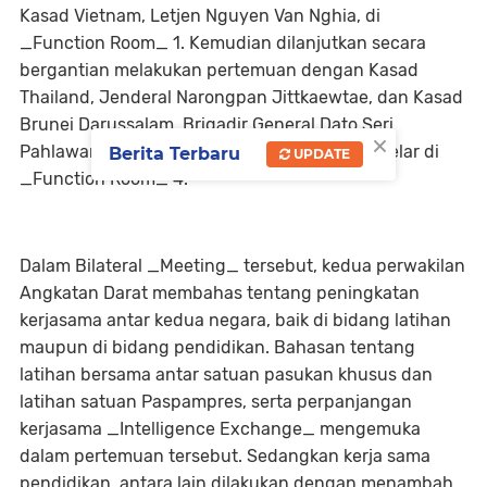
Kasad Vietnam, Letjen Nguyen Van Nghia, di
_Function Room_ 1. Kemudian dilanjutkan secara
bergantian melakukan pertemuan dengan Kasad
Thailand, Jenderal Narongpan Jittkaewtae, dan Kasad
Brunei Darussalam, Brigadir General Dato Seri
×
Pahlawan Saifulrizal bin Abdul Latif, yang digelar di
Berita Terbaru
UPDATE
_Function Room_ 4.
Dalam Bilateral _Meeting_ tersebut, kedua perwakilan
Angkatan Darat membahas tentang peningkatan
kerjasama antar kedua negara, baik di bidang latihan
maupun di bidang pendidikan. Bahasan tentang
latihan bersama antar satuan pasukan khusus dan
latihan satuan Paspampres, serta perpanjangan
kerjasama _Intelligence Exchange_ mengemuka
dalam pertemuan tersebut. Sedangkan kerja sama
pendidikan, antara lain dilakukan dengan menambah