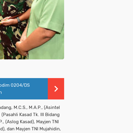
 Kodim 0204/DS
n
dang, M.C.S., M.A.P., (Asintel
(Pasahli Kasad Tk. III Bidang
P., (Aslog Kasad), Mayjen TNI
), dan Mayjen TNI Mujahidin,