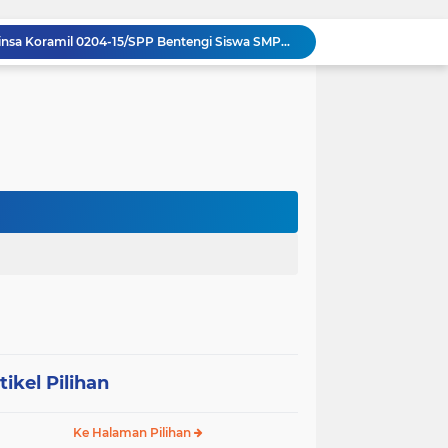
Sambut HUT ke-23, PPAD Sumut Hidupkan Nilai Pahlawan di TMP Bukit Barisan
Perkuat Sinergi TNI-Polri, Dandim 0204/DS Tinjau Langsung Aksi Edukatif Taruna Akpol di Sekolah Rakyat Tebing Tinggi
Ribuan Anak Hingga Ibu Hamil di Sunggal Terima Pasokan Gizi Gratis dari TNI dan YPPSDP
Danramil 0204-24/TTSB Kawal Kegiatan Edukatif Taruna Akpol di SRMA 3 Tebing Tinggi
Bangun Jembatan Gantung 35 Meter, TNI AD Runtuhkan Tembok Isolasi ke Desa Hou Nias
Rumah Baru Hasil Program Bakti TNI Bawa Harapan Baru bagi Sakharina Zalukhu
Asah Jiwa Teritorial, 5 Taruna Akmil Terjun Langsung ke Sekolah Rakyat di Sergai
Kodim 0204/DS Dampingi Kegiatan Taruna Bakti di Wilayah Serdang Bedagai
Operasi Senyap TNI di Pedalaman Nias: Putus Mata Rantai Kemiskinan Ekstrem
Komsos di Sekolah, Babinsa Koramil 0204-15/SPP Bentengi Siswa SMPN 1 Sipispis dari Bahaya Narkotika
tikel Pilihan
Ke Halaman Pilihan