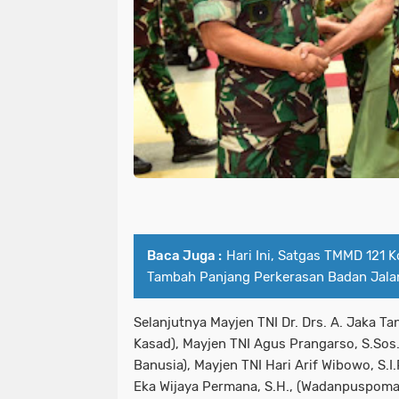
Baca Juga :
Hari Ini, Satgas TMMD 121
Tambah Panjang Perkerasan Badan Jala
Selanjutnya Mayjen TNI Dr. Drs. A. Jaka Tan
Kasad), Mayjen TNI Agus Prangarso, S.Sos. 
Banusia), Mayjen TNI Hari Arif Wibowo, S.I.
Eka Wijaya Permana, S.H., (Wadanpuspomad