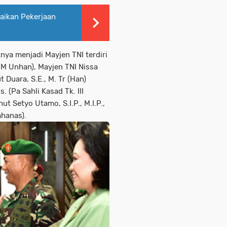
saikan Pekerjaan
nya menjadi Mayjen TNI terdiri
P2M Unhan), Mayjen TNI Nissa
 Duara, S.E., M. Tr (Han)
 (Pa Sahli Kasad Tk. III
ut Setyo Utamo, S.I.P., M.I.P.,
mhanas).