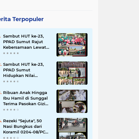
rita Terpopuler
Sambut HUT ke-23,
PPAD Sumut Rajut
Kebersamaan Lewat
Senam Sehat dan
Jalan Santai di Mako
Bekangdam I/BB
Sambut HUT ke-23,
PPAD Sumut
Hidupkan Nilai
Pahlawan di TMP
Bukit Barisan
Ribuan Anak Hingga
Ibu Hamil di Sunggal
Terima Pasokan Gizi
Gratis dari TNI dan
YPPSDP
Rezeki "Sejuta", 50
Nasi Bungkus dari
Koramil 0204-08/PC
Habis Diserbu Warga