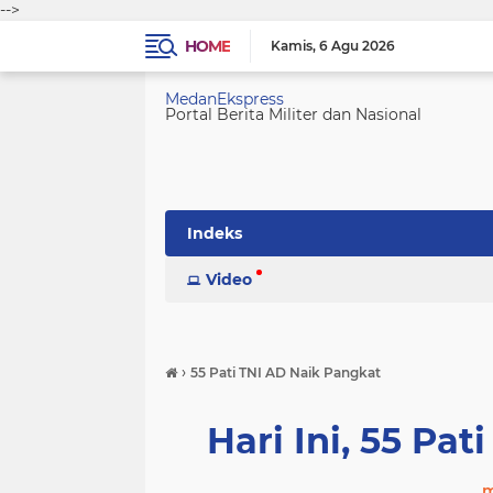
-->
HOME
Kamis
6 Agu 2026
MedanEkspress
Portal Berita Militer dan Nasional
Indeks
Video
›
55 Pati TNI AD Naik Pangkat
Hari Ini, 55 Pa
m