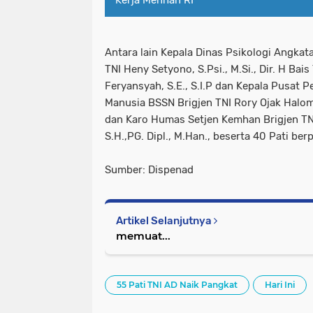
Kerja Menhan RI
Antara lain Kepala Dinas Psikologi Angkata
TNI Heny Setyono, S.Psi., M.Si., Dir. H Bais
Feryansyah, S.E., S.I.P dan Kepala Pusa
Manusia BSSN Brigjen TNI Rory Ojak Halomoa
dan Karo Humas Setjen Kemhan Brigjen TN
S.H.,PG. Dipl., M.Han., beserta 40 Pati ber
Sumber: Dispenad
Artikel Selanjutnya
memuat...
55 Pati TNI AD Naik Pangkat
Hari Ini