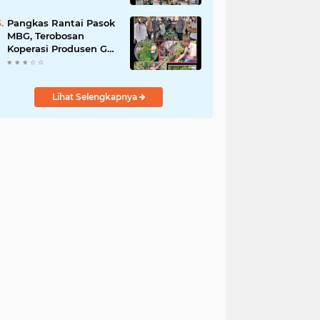
Pantai Cermin
Pangkas Rantai Pasok
MBG, Terobosan
Koperasi Produsen Gas
Terus Indonesia Serap
Panen Petani
Lihat Selengkapnya