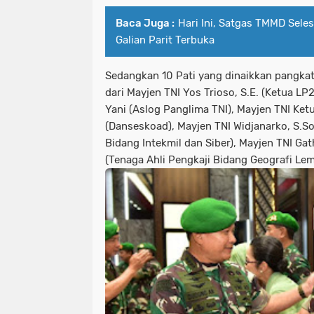
Baca Juga :
Hari Ini, Satgas TMMD Sele
Galian Parit Terbuka
Sedangkan 10 Pati yang dinaikkan pangkat
dari Mayjen TNI Yos Trioso, S.E. (Ketua L
Yani (Aslog Panglima TNI), Mayjen TNI Ketut
(Danseskoad), Mayjen TNI Widjanarko, S.Sos.
Bidang Intekmil dan Siber), Mayjen TNI Gath
(Tenaga Ahli Pengkaji Bidang Geografi Le