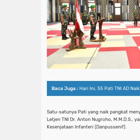
Baca Juga :
Hari Ini, 55 Pati TNI AD Nai
Satu-satunya Pati yang naik pangkat meny
Letjen TNI Dr. Anton Nugroho, M.M.D.S., 
Kesenjataan Infanteri (Danpussenif).