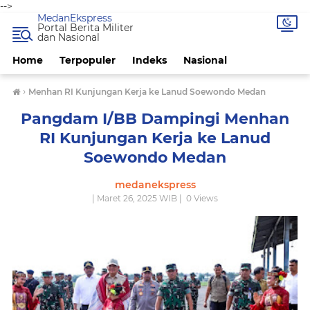
-->
MedanEkspress
Portal Berita Militer
dan Nasional
Home
Terpopuler
Indeks
Nasional
›
Menhan RI Kunjungan Kerja ke Lanud Soewondo Medan
Pangdam I/BB Dampingi Menhan
RI Kunjungan Kerja ke Lanud
Soewondo Medan
medanekspress
| Maret 26, 2025 WIB |
0
Views