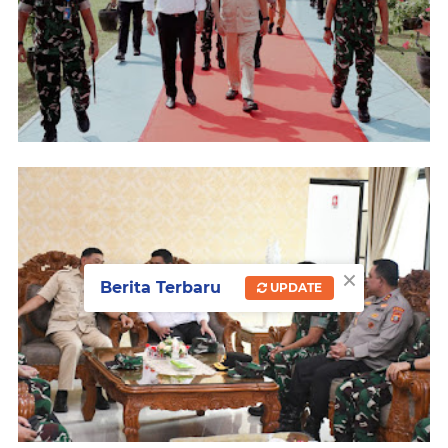
×
Berita Terbaru
UPDATE