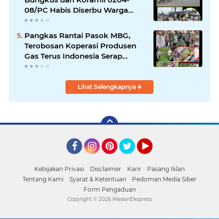
08/PC Habis Diserbu Warga
Pantai Cermin
Pangkas Rantai Pasok MBG,
Terobosan Koperasi Produsen
Gas Terus Indonesia Serap
Panen Petani
Lihat Selengkapnya
Facebook
Instagram
Pinterest
Twitter
YouTube
Kebijakan Privasi
Disclaimer
Karir
Pasang Iklan
Tentang Kami
Syarat & Ketentuan
Pedoman Media Siber
Form Pengaduan
Copyright ©
2026 MedanEkspress