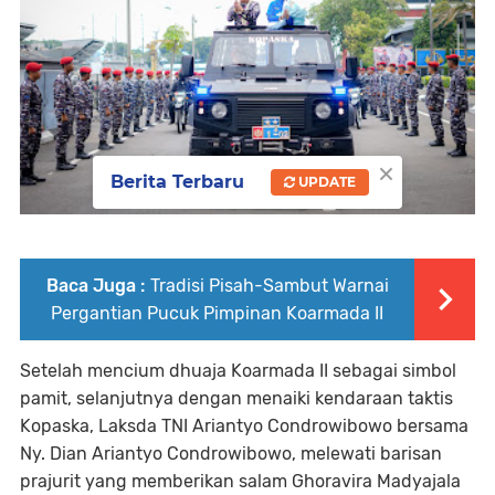
×
Berita Terbaru
UPDATE
Baca Juga :
Tradisi Pisah-Sambut Warnai
Pergantian Pucuk Pimpinan Koarmada II
Setelah mencium dhuaja Koarmada II sebagai simbol
pamit, selanjutnya dengan menaiki kendaraan taktis
Kopaska, Laksda TNI Ariantyo Condrowibowo bersama
Ny. Dian Ariantyo Condrowibowo, melewati barisan
prajurit yang memberikan salam Ghoravira Madyajala