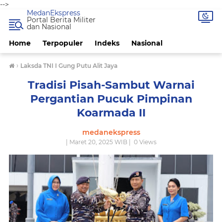
-->
MedanEkspress
Portal Berita Militer
dan Nasional
Home
Terpopuler
Indeks
Nasional
›
Laksda TNI I Gung Putu Alit Jaya
Tradisi Pisah-Sambut Warnai
Pergantian Pucuk Pimpinan
Koarmada II
medanekspress
| Maret 20, 2025 WIB |
0
Views