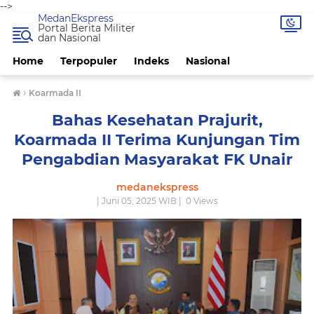
-->
MedanEkspress
Portal Berita Militer
dan Nasional
Home
Terpopuler
Indeks
Nasional
›
Koarmada II
Bahas Kesehatan Prajurit,
Koarmada II Terima Kunjungan Tim
Pengabdian Masyarakat FK Unair
medanekspress
| Juni 05, 2025 WIB |
0
Views