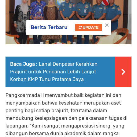
×
Berita Terbaru
UPDATE
Baca Juga :
Lanal Denpasar Kerahkan
Prajurit untuk Pencarian Lebih Lanjut
Korban KMP Tunu Pratama Jaya
Pangkoarmada II menyambut baik kegiatan ini dan
menyampaikan bahwa kesehatan merupakan aset
penting bagi setiap prajurit, terutama dalam
mendukung kesiapsiagaan dan pelaksanaan tugas di
lapangan. “Kami sangat mengapresiasi sinergi yang
dibangun bersama dunia akademik dalam rangka