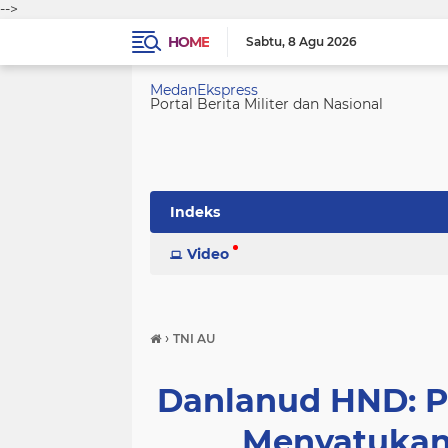
-->
HOME
Sabtu
8 Agu 2026
MedanEkspress
Portal Berita Militer dan Nasional
Indeks
Video
›
TNI AU
Danlanud HND: P
Menyatukan 