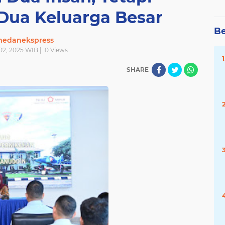
Dua Keluarga Besar
Be
edanekspress
 02, 2025 WIB |
0
Views
SHARE