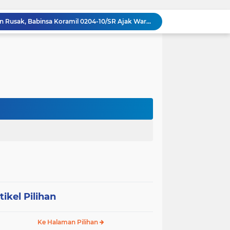
Respons Cepat Jembatan Rusak, Babinsa Koramil 0204-10/SR Ajak Warga Sei Rampah Gotong Royong
Operasi Senyap TNI di Pedalaman Nias: Putus Mata Rantai Kemiskinan Ekstrem
Komsos di Sekolah, Babinsa Koramil 0204-15/SPP Bentengi Siswa SMPN 1 Sipispis dari Bahaya Narkotika
Sambut HUT ke-23, PPAD Sumut Hidupkan Nilai Pahlawan di TMP Bukit Barisan
Operasi Senyap Koramil 0204-06/LP Kepung Lubuk Pakam Hingga Subuh
Kasdam I/BB Dampingi Menhan Sjafrie Petakan Standarisasi Fasilitas Militer Yonif TP 902/SPG
Penuh Tawa dan Haru, Keluarga Besar Kodim 0204/DS Antar Tugas Letkol Agung Pujiantoro Lewat Senam dan Lomba Persit
Sinergi Komando di Mako Yon TP 902/SPG, Dandim 0204/DS Beri Penghormatan Khusus ke Menhan RI
Memecah Isolasi Pedalaman: Jejak Peluh Prajurit Kodam I/BB Pertaruhkan Akses Ekonomi Gunungsitoli
Syukuran HUT ke-23, PPAD Sumut Gelar Pengukuhan PIPAD Hingga Tradisi Kekeluargaan
tikel Pilihan
Ke Halaman Pilihan