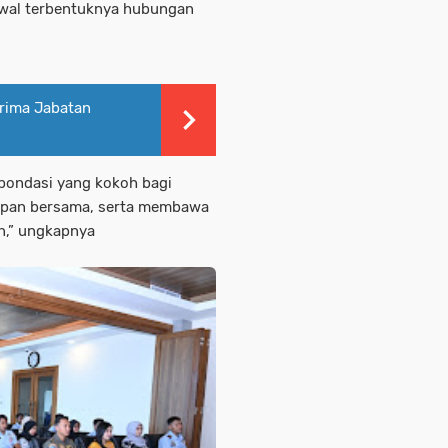
 awal terbentuknya hubungan
erima Jabatan
 pondasi yang kokoh bagi
upan bersama, serta membawa
n,” ungkapnya