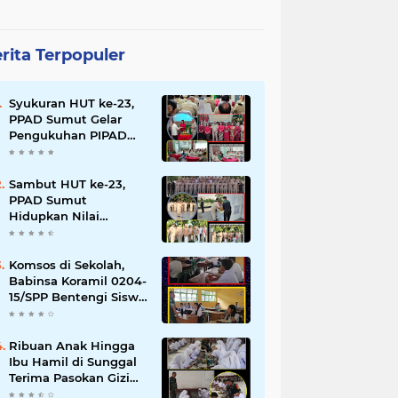
rita Terpopuler
Syukuran HUT ke-23,
PPAD Sumut Gelar
Pengukuhan PIPAD
Hingga Tradisi
Kekeluargaan
Sambut HUT ke-23,
PPAD Sumut
Hidupkan Nilai
Pahlawan di TMP
Bukit Barisan
Komsos di Sekolah,
Babinsa Koramil 0204-
15/SPP Bentengi Siswa
SMPN 1 Sipispis dari
Bahaya Narkotika
Ribuan Anak Hingga
Ibu Hamil di Sunggal
Terima Pasokan Gizi
Gratis dari TNI dan