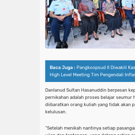
Baca Juga :
Pangkoopsud II Diwakili Kas
High Level Meeting Tim Pengendali Infla
Danlanud Sultan Hasanuddin berpesan kep
pernikahan adalah proses belajar seumur 
diibaratkan orang kuliah yang tidak akan 
kelulusan.
“Setelah menikah nantinya setiap pasanga