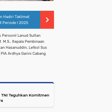
 Hadiri Taklimat
NI Periode I 2025
s Personil Lanud Sultan
. M.S., Kepala Pembinaan
ltan Hasanuddin, Letkol Sus
 PIA Ardhya Garini Cabang
25: TNI Teguhkan Komitmen
ra