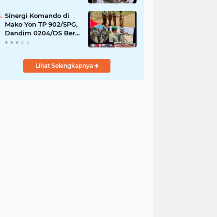
YPPSDP
Sinergi Komando di
Mako Yon TP 902/SPG,
Dandim 0204/DS Beri
Penghormatan Khusus
ke Menhan RI
Lihat Selengkapnya