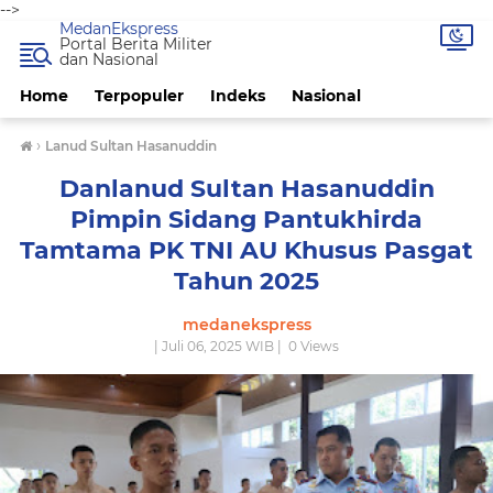
-->
MedanEkspress
Portal Berita Militer
dan Nasional
Home
Terpopuler
Indeks
Nasional
›
Lanud Sultan Hasanuddin
Danlanud Sultan Hasanuddin
Pimpin Sidang Pantukhirda
Tamtama PK TNI AU Khusus Pasgat
Tahun 2025
medanekspress
| Juli 06, 2025 WIB |
0
Views