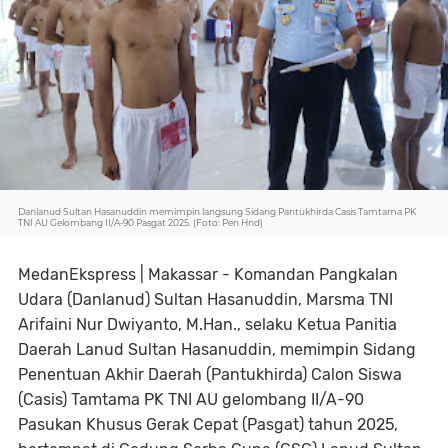
Danlanud Sultan Hasanuddin memimpin langsung Sidang Pantukhirda Casis Tamtama PK
TNI AU Gelombang II/A-90 Pasgat 2025. (Foto: Pen Hnd)
MedanEkspress | Makassar - Komandan Pangkalan
Udara (Danlanud) Sultan Hasanuddin, Marsma TNI
Arifaini Nur Dwiyanto, M.Han., selaku Ketua Panitia
Daerah Lanud Sultan Hasanuddin, memimpin Sidang
Penentuan Akhir Daerah (Pantukhirda) Calon Siswa
(Casis) Tamtama PK TNI AU gelombang II/A-90
Pasukan Khusus Gerak Cepat (Pasgat) tahun 2025,