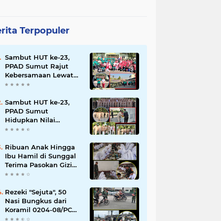
rita Terpopuler
Sambut HUT ke-23,
PPAD Sumut Rajut
Kebersamaan Lewat
Senam Sehat dan
Jalan Santai di Mako
Bekangdam I/BB
Sambut HUT ke-23,
PPAD Sumut
Hidupkan Nilai
Pahlawan di TMP
Bukit Barisan
Ribuan Anak Hingga
Ibu Hamil di Sunggal
Terima Pasokan Gizi
Gratis dari TNI dan
YPPSDP
Rezeki "Sejuta", 50
Nasi Bungkus dari
Koramil 0204-08/PC
Habis Diserbu Warga