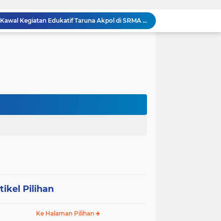
Danramil 0204-24/TTSB Kawal Kegiatan Edukatif Taruna Akpol di SRMA 3 Tebing Tinggi
Bangun Jembatan Gantung 35 Meter, TNI AD Runtuhkan Tembok Isolasi ke Desa Hou Nias
Rumah Baru Hasil Program Bakti TNI Bawa Harapan Baru bagi Sakharina Zalukhu
Asah Jiwa Teritorial, 5 Taruna Akmil Terjun Langsung ke Sekolah Rakyat di Sergai
Respons Cepat Jembatan Rusak, Babinsa Koramil 0204-10/SR Ajak Warga Sei Rampah Gotong Royong
Operasi Senyap TNI di Pedalaman Nias: Putus Mata Rantai Kemiskinan Ekstrem
Komsos di Sekolah, Babinsa Koramil 0204-15/SPP Bentengi Siswa SMPN 1 Sipispis dari Bahaya Narkotika
Sambut HUT ke-23, PPAD Sumut Hidupkan Nilai Pahlawan di TMP Bukit Barisan
Perkuat Sinergi TNI-Polri, Dandim 0204/DS Tinjau Langsung Aksi Edukatif Taruna Akpol di Sekolah Rakyat Tebing Tinggi
Ribuan Anak Hingga Ibu Hamil di Sunggal Terima Pasokan Gizi Gratis dari TNI dan YPPSDP
tikel Pilihan
Ke Halaman Pilihan