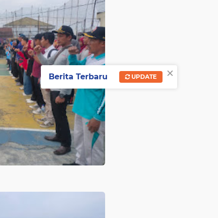
×
Berita Terbaru
UPDATE