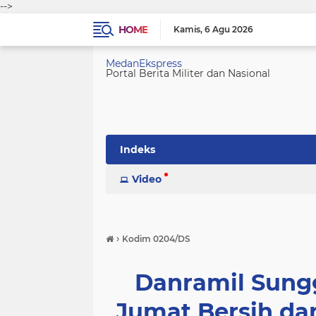
-->
HOME
Kamis
6 Agu 2026
MedanEkspress
Portal Berita Militer dan Nasional
Indeks
Video
›
Kodim 0204/DS
Danramil Sungg
Jumat Bersih d