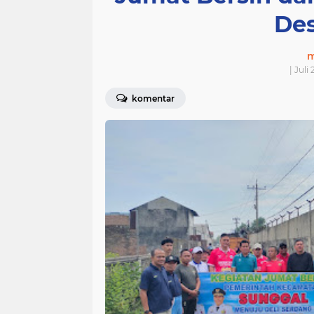
De
m
| Juli
komentar