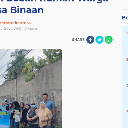
sa Binaan
Be
edanekspress
 25, 2025 WIB |
0
Views
SHARE