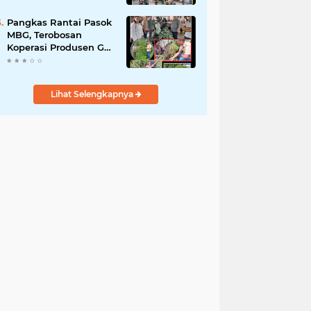
Pantai Cermin
Pangkas Rantai Pasok
MBG, Terobosan
Koperasi Produsen Gas
Terus Indonesia Serap
Panen Petani
Lihat Selengkapnya