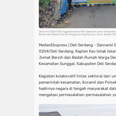
Danramil 0204-01/Sunggal bersama Pilar Desa dan unsur lintas sek
Bersih dan Bedah Rumah Warga Kurang Mampu. (Foto: Kodim 02
MedanEkspress | Deli Serdang - Danramil
0204/Deli Serdang, Kapten Kav Ishak Iska
Jumat Bersih dan Bedah Rumah Warga Des
Kecamatan Sunggal, Kabupaten Deli Serda
Kegiatan kolaboratif lintas sektoral dari un
pemerintah kecamatan, Koramil dan Polse
hadirnya negara di tengah masyarakat da
mengatasi permasalahan-permasalahan y