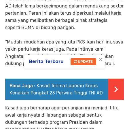
AD telah lama berkecimpung dalam mendukung sektor
pertanian. Peran ini akan terus diperkuat melalui kerja
sama yang melibatkan berbagai pihak strategis,
seperti BUMN di bidang pangan.
“Mudah-mudahan apa yang kita PKS-kan hari ini, saya
yakin perlu kerja keras juga. Pada intinya kami
Angkatan Darat dari segala sisi fasilitas, kami akan
×
Berita Terbaru
UPDATE
dukung penuh kegiatan ini,” tegas Jenderal Maruli.
Baca Juga :
Kasad Terima Laporan Korps
Kenaikan Pangkat 23 Perwira Tinggi TNI AD
Kasad juga berharap agar perjanjian ini menjadi titik
awal kerja nyata di lapangan sebagai bentuk
dukungan terhadap program Presiden dalam