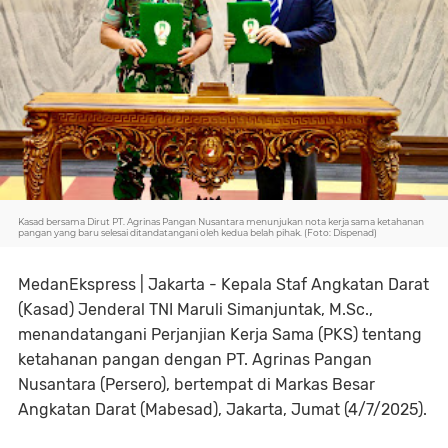
Kasad bersama Dirut PT. Agrinas Pangan Nusantara menunjukan nota kerja sama ketahanan
pangan yang baru selesai ditandatangani oleh kedua belah pihak. (Foto: Dispenad)
MedanEkspress | Jakarta - Kepala Staf Angkatan Darat
(Kasad) Jenderal TNI Maruli Simanjuntak, M.Sc.,
menandatangani Perjanjian Kerja Sama (PKS) tentang
ketahanan pangan dengan PT. Agrinas Pangan
Nusantara (Persero), bertempat di Markas Besar
Angkatan Darat (Mabesad), Jakarta, Jumat (4/7/2025).