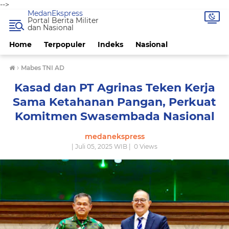
-->
MedanEkspress
Portal Berita Militer
dan Nasional
Home
Terpopuler
Indeks
Nasional
›
Mabes TNI AD
Kasad dan PT Agrinas Teken Kerja
Sama Ketahanan Pangan, Perkuat
Komitmen Swasembada Nasional
medanekspress
| Juli 05, 2025 WIB |
0
Views