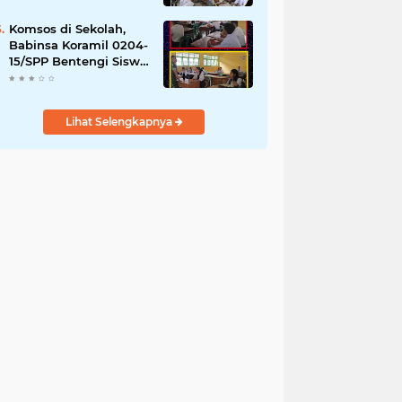
YPPSDP
Komsos di Sekolah,
Babinsa Koramil 0204-
15/SPP Bentengi Siswa
SMPN 1 Sipispis dari
Bahaya Narkotika
Lihat Selengkapnya