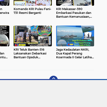
an
Komando KRI Pulau Fani-
KRI Makassar-590
erwira
731 Resmi Berganti
Embarkasi Pasukan dan
Bantuan Kemanusiaan,
Wujud Kepedulian TNI AL
untuk Aceh
KRI Teluk Banten-516
Jaga Kedaulatan NKRI,
dan
Laksanakan Debarkasi
Dua Kapal Perang
untuk
Bantuan Opsduk
Koarmada II Gelar Latihan
an
Gulbencal Sumatera-25 di
di Ambalat
Lhokseumawe