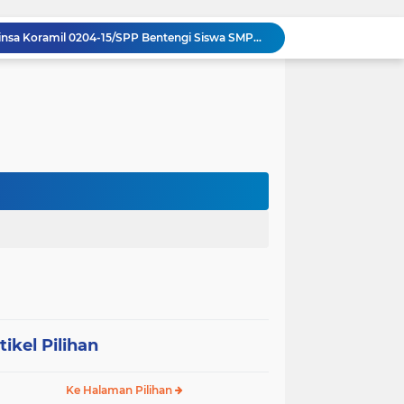
Komsos di Sekolah, Babinsa Koramil 0204-15/SPP Bentengi Siswa SMPN 1 Sipispis dari Bahaya Narkotika
Sambut HUT ke-23, PPAD Sumut Hidupkan Nilai Pahlawan di TMP Bukit Barisan
Perkuat Sinergi TNI-Polri, Dandim 0204/DS Tinjau Langsung Aksi Edukatif Taruna Akpol di Sekolah Rakyat Tebing Tinggi
Ribuan Anak Hingga Ibu Hamil di Sunggal Terima Pasokan Gizi Gratis dari TNI dan YPPSDP
Danramil 0204-24/TTSB Kawal Kegiatan Edukatif Taruna Akpol di SRMA 3 Tebing Tinggi
Bangun Jembatan Gantung 35 Meter, TNI AD Runtuhkan Tembok Isolasi ke Desa Hou Nias
Rumah Baru Hasil Program Bakti TNI Bawa Harapan Baru bagi Sakharina Zalukhu
Syukuran HUT ke-23, PPAD Sumut Gelar Pengukuhan PIPAD Hingga Tradisi Kekeluargaan
Respons Cepat Jembatan Rusak, Babinsa Koramil 0204-10/SR Ajak Warga Sei Rampah Gotong Royong
Operasi Senyap TNI di Pedalaman Nias: Putus Mata Rantai Kemiskinan Ekstrem
tikel Pilihan
Ke Halaman Pilihan