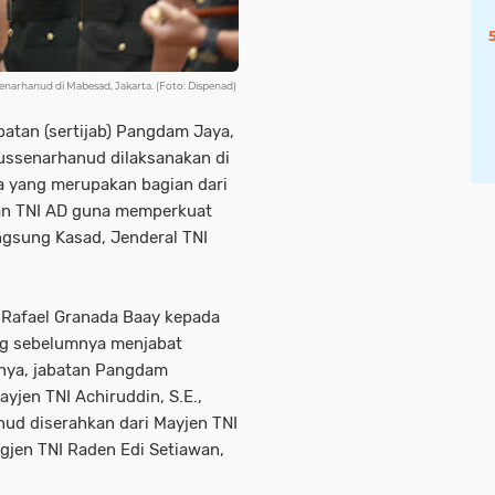
arhanud di Mabesad, Jakarta. (Foto: Dispenad)
batan (sertijab) Pangdam Jaya,
ssenarhanud dilaksanakan di
a yang merupakan bagian dari
gan TNI AD guna memperkuat
angsung Kasad, Jenderal TNI
 Rafael Granada Baay kepada
yang sebelumnya menjabat
nya, jabatan Pangdam
yjen TNI Achiruddin, S.E.,
d diserahkan dari Mayjen TNI
rigjen TNI Raden Edi Setiawan,