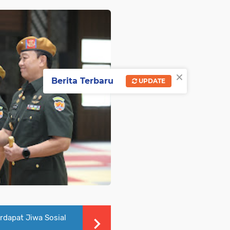
×
Berita Terbaru
UPDATE
rdapat Jiwa Sosial