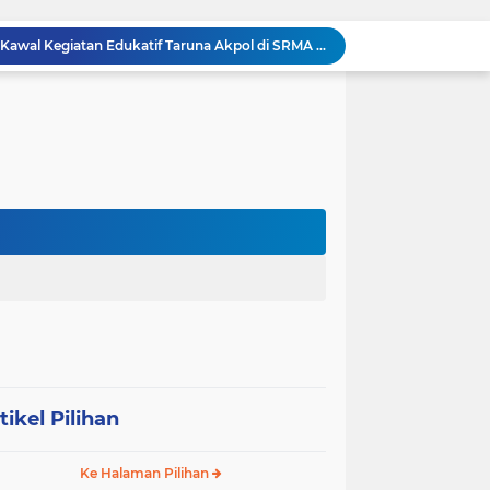
Danramil 0204-24/TTSB Kawal Kegiatan Edukatif Taruna Akpol di SRMA 3 Tebing Tinggi
Bangun Jembatan Gantung 35 Meter, TNI AD Runtuhkan Tembok Isolasi ke Desa Hou Nias
Rumah Baru Hasil Program Bakti TNI Bawa Harapan Baru bagi Sakharina Zalukhu
Syukuran HUT ke-23, PPAD Sumut Gelar Pengukuhan PIPAD Hingga Tradisi Kekeluargaan
Respons Cepat Jembatan Rusak, Babinsa Koramil 0204-10/SR Ajak Warga Sei Rampah Gotong Royong
Operasi Senyap TNI di Pedalaman Nias: Putus Mata Rantai Kemiskinan Ekstrem
Komsos di Sekolah, Babinsa Koramil 0204-15/SPP Bentengi Siswa SMPN 1 Sipispis dari Bahaya Narkotika
Sambut HUT ke-23, PPAD Sumut Hidupkan Nilai Pahlawan di TMP Bukit Barisan
Perkuat Sinergi TNI-Polri, Dandim 0204/DS Tinjau Langsung Aksi Edukatif Taruna Akpol di Sekolah Rakyat Tebing Tinggi
Ribuan Anak Hingga Ibu Hamil di Sunggal Terima Pasokan Gizi Gratis dari TNI dan YPPSDP
tikel Pilihan
Ke Halaman Pilihan