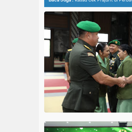
Baca Juga :
Kasad Cek Prajurit di Perb