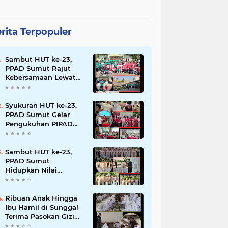
rita Terpopuler
Sambut HUT ke-23,
PPAD Sumut Rajut
Kebersamaan Lewat
Senam Sehat dan
Jalan Santai di Mako
Bekangdam I/BB
Syukuran HUT ke-23,
PPAD Sumut Gelar
Pengukuhan PIPAD
Hingga Tradisi
Kekeluargaan
Sambut HUT ke-23,
PPAD Sumut
Hidupkan Nilai
Pahlawan di TMP
Bukit Barisan
Ribuan Anak Hingga
Ibu Hamil di Sunggal
Terima Pasokan Gizi
Gratis dari TNI dan