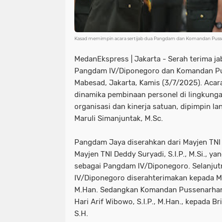
Kasad memimpin acara sertijab dua Pangdam dan Komandan Pussen
MedanEkspress | Jakarta - Serah terima ja
Pangdam IV/Diponegoro dan Komandan Pu
Mabesad, Jakarta, Kamis (3/7/2025). Acar
dinamika pembinaan personel di lingkun
organisasi dan kinerja satuan, dipimpin l
Maruli Simanjuntak, M.Sc.
Pangdam Jaya diserahkan dari Mayjen TNI
Mayjen TNI Deddy Suryadi, S.I.P., M.Si., 
sebagai Pangdam IV/Diponegoro. Selanjut
IV/Diponegoro diserahterimakan kepada Ma
M.Han. Sedangkan Komandan Pussenarhanu
Hari Arif Wibowo, S.I.P., M.Han., kepada B
S.H.