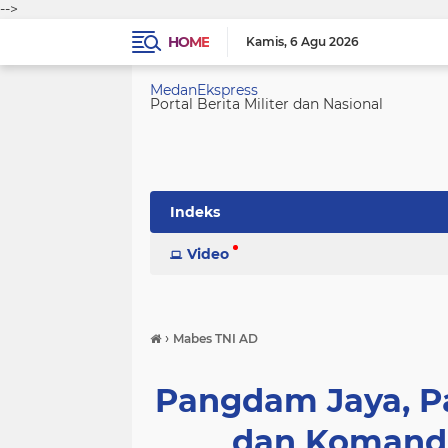
-->
HOME
Kamis
6 Agu 2026
MedanEkspress
Portal Berita Militer dan Nasional
Indeks
Video
›
Mabes TNI AD
Pangdam Jaya, P
dan Komand