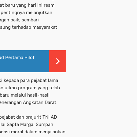
t baru yang hari ini resmi
 pentingnya melanjutkan
gan baik, sembari
gsung terhadap masyarakat
d Pertama Pilot
si kepada para pejabat lama
anjutkan program yang telah
aru melalui hasil-hasil
s Penerangan Angkatan Darat.
ejabat dan prajurit TNI AD
ilai Sapta Marga, Sumpah
ondasi moral dalam menjalankan