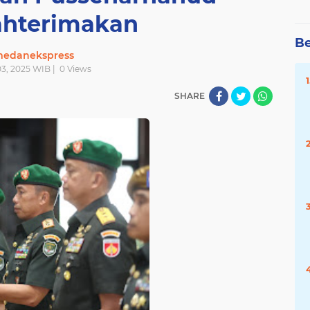
ahterimakan
Be
edanekspress
 03, 2025 WIB |
0
Views
SHARE