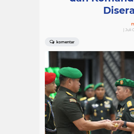
Diser
m
| Juli
komentar