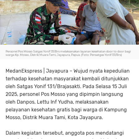
Personel Pos Mosso Satgas Yonif 131/Brs melaksanakan layanan kesehatan door to door bagi
warga Kp. Mosso, Distrik Muara Tami, Jayapura, Papua. (Foto: Pensatgas Yonif 131/Brs)
MedanEkspress | Jayapura – Wujud nyata kepedulian
terhadap kesehatan masyarakat kembali ditunjukkan
oleh Satgas Yonif 131/Brajasakti. Pada Selasa 15 Juli
2025, personel Pos Mosso yang dipimpin langsung
oleh Danpos, Lettu Inf Yudha, melaksanakan
pelayanan kesehatan gratis bagi warga di Kampung
Mosso, Distrik Muara Tami, Kota Jayapura.
Dalam kegiatan tersebut, anggota pos mendatangi