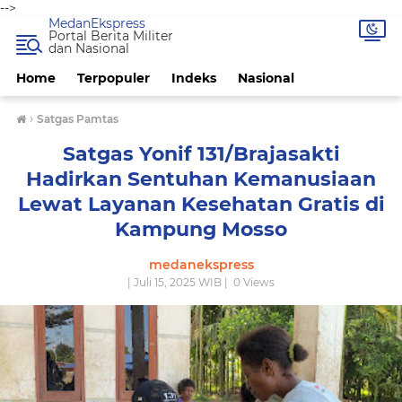
-->
MedanEkspress
Portal Berita Militer
dan Nasional
Home
Terpopuler
Indeks
Nasional
›
Satgas Pamtas
Satgas Yonif 131/Brajasakti
Hadirkan Sentuhan Kemanusiaan
Lewat Layanan Kesehatan Gratis di
Kampung Mosso
medanekspress
| Juli 15, 2025 WIB |
0
Views