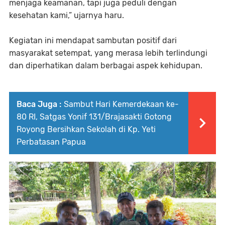
menjaga keamanan, tapi juga peduli dengan
kesehatan kami,” ujarnya haru.
Kegiatan ini mendapat sambutan positif dari
masyarakat setempat, yang merasa lebih terlindungi
dan diperhatikan dalam berbagai aspek kehidupan.
Baca Juga :
Sambut Hari Kemerdekaan ke-
80 RI, Satgas Yonif 131/Brajasakti Gotong
Royong Bersihkan Sekolah di Kp. Yeti
Perbatasan Papua