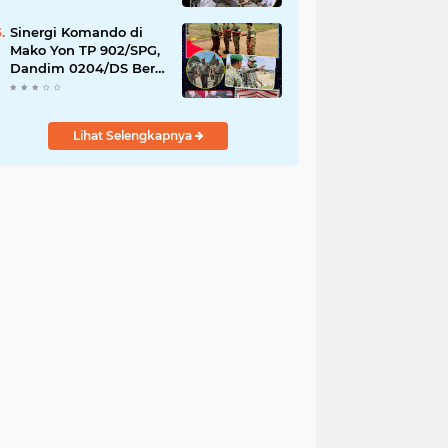
YPPSDP
Sinergi Komando di
Mako Yon TP 902/SPG,
Dandim 0204/DS Beri
Penghormatan Khusus
ke Menhan RI
Lihat Selengkapnya