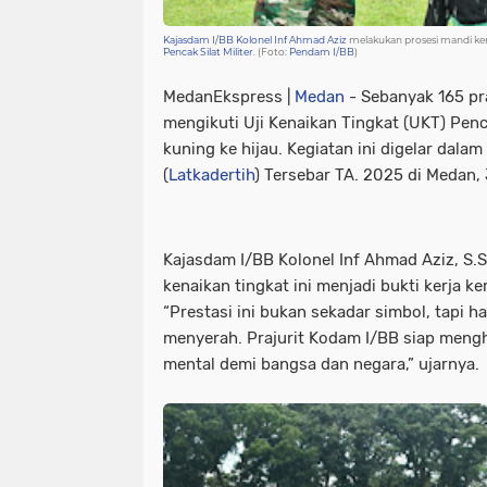
Kajasdam I/BB Kolonel Inf Ahmad Aziz
melakukan prosesi mandi ke
Pencak Silat Militer
. (Foto:
Pendam I/BB
)
MedanEkspress |
Medan
- Sebanyak 165 pr
mengikuti Uji Kenaikan Tingkat (UKT) Penca
kuning ke hijau. Kegiatan ini digelar dalam
(
Latkadertih
) Tersebar TA. 2025 di Medan,
Kajasdam I/BB Kolonel Inf Ahmad Aziz, S.S
kenaikan tingkat ini menjadi bukti kerja ker
“Prestasi ini bukan sekadar simbol, tapi 
menyerah. Prajurit Kodam I/BB siap mengh
mental demi bangsa dan negara,” ujarnya.