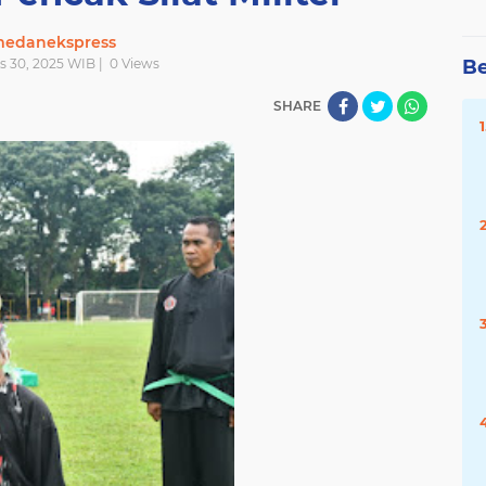
edanekspress
s 30, 2025 WIB |
0
Views
Be
SHARE