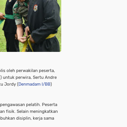
is oleh perwakilan peserta,
5
) untuk perwira, Sertu Andre
tu Jordy (
Denmadam I/BB
)
 pengawasan pelatih. Peserta
nan fisik. Selain meningkatkan
uhkan disiplin, kerja sama