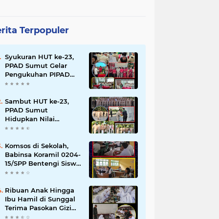
rita Terpopuler
Syukuran HUT ke-23,
PPAD Sumut Gelar
Pengukuhan PIPAD
Hingga Tradisi
Kekeluargaan
Sambut HUT ke-23,
PPAD Sumut
Hidupkan Nilai
Pahlawan di TMP
Bukit Barisan
Komsos di Sekolah,
Babinsa Koramil 0204-
15/SPP Bentengi Siswa
SMPN 1 Sipispis dari
Bahaya Narkotika
Ribuan Anak Hingga
Ibu Hamil di Sunggal
Terima Pasokan Gizi
Gratis dari TNI dan