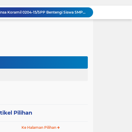
Komsos di Sekolah, Babinsa Koramil 0204-15/SPP Bentengi Siswa SMPN 1 Sipispis dari Bahaya Narkotika
Sambut HUT ke-23, PPAD Sumut Hidupkan Nilai Pahlawan di TMP Bukit Barisan
Perkuat Sinergi TNI-Polri, Dandim 0204/DS Tinjau Langsung Aksi Edukatif Taruna Akpol di Sekolah Rakyat Tebing Tinggi
Ribuan Anak Hingga Ibu Hamil di Sunggal Terima Pasokan Gizi Gratis dari TNI dan YPPSDP
Penuh Tawa dan Haru, Keluarga Besar Kodim 0204/DS Antar Tugas Letkol Agung Pujiantoro Lewat Senam dan Lomba Persit
Sinergi Komando di Mako Yon TP 902/SPG, Dandim 0204/DS Beri Penghormatan Khusus ke Menhan RI
Memecah Isolasi Pedalaman: Jejak Peluh Prajurit Kodam I/BB Pertaruhkan Akses Ekonomi Gunungsitoli
Syukuran HUT ke-23, PPAD Sumut Gelar Pengukuhan PIPAD Hingga Tradisi Kekeluargaan
Respons Cepat Jembatan Rusak, Babinsa Koramil 0204-10/SR Ajak Warga Sei Rampah Gotong Royong
Operasi Senyap TNI di Pedalaman Nias: Putus Mata Rantai Kemiskinan Ekstrem
tikel Pilihan
Ke Halaman Pilihan