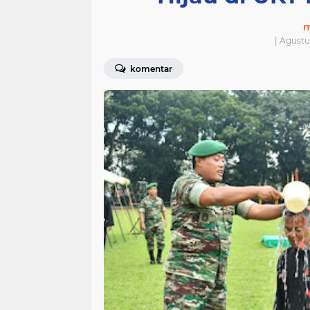
m
| Agustu
komentar