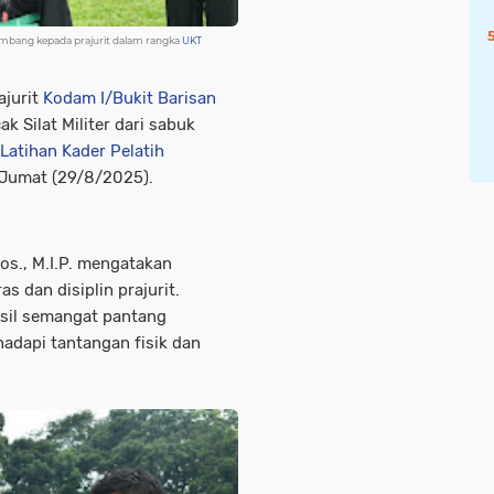
mbang kepada prajurit dalam rangka
UKT
ajurit
Kodam I/Bukit Barisan
k Silat Militer dari sabuk
Latihan Kader Pelatih
 Jumat (29/8/2025).
os., M.I.P. mengatakan
as dan disiplin prajurit.
hasil semangat pantang
adapi tantangan fisik dan