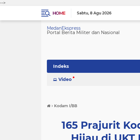
-->
HOME
Sabtu
8 Agu 2026
MedanEkspress
Portal Berita Militer dan Nasional
Indeks
Video
›
Kodam I/BB
165 Prajurit K
Hijau di UKT 