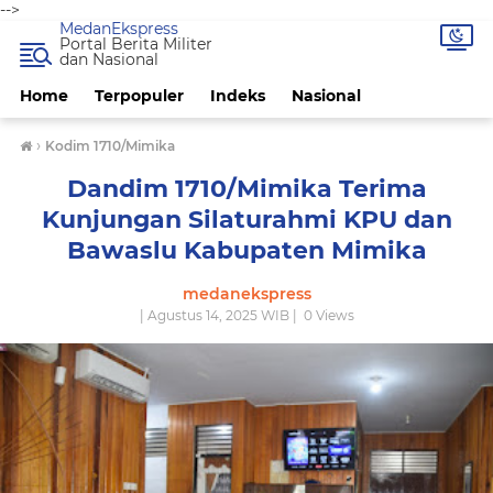
-->
MedanEkspress
Portal Berita Militer
dan Nasional
Home
Terpopuler
Indeks
Nasional
›
Kodim 1710/Mimika
Dandim 1710/Mimika Terima
Kunjungan Silaturahmi KPU dan
Bawaslu Kabupaten Mimika
medanekspress
| Agustus 14, 2025 WIB |
0
Views