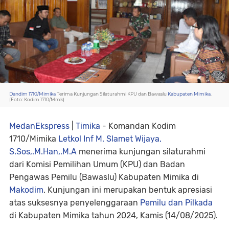
Dandim 1710/Mimika
Terima Kunjungan Silaturahmi KPU dan Bawaslu
Kabupaten Mimika
.
(Foto: Kodim 1710/Mmk)
MedanEkspress
|
Timika
- Komandan Kodim
1710/Mimika
Letkol Inf M. Slamet Wijaya,
S.Sos,.M.Han,.M.A
menerima kunjungan silaturahmi
dari Komisi Pemilihan Umum (KPU) dan Badan
Pengawas Pemilu (Bawaslu) Kabupaten Mimika di
Makodim
. Kunjungan ini merupakan bentuk apresiasi
atas suksesnya penyelenggaraan
Pemilu dan Pilkada
di Kabupaten Mimika tahun 2024, Kamis (14/08/2025).